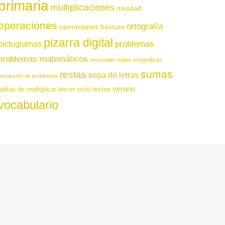
primaria
multiplicaciones
navidad
operaciones
ortografía
operaciones básicas
pizarra digital
pictogramas
problemas
problemas matemáticos
recortable
reglas ortográficas
sumas
restas
sopa de letras
resolución de problemas
verano
tablas de multiplicar
tercer ciclo
textos
vocabulario