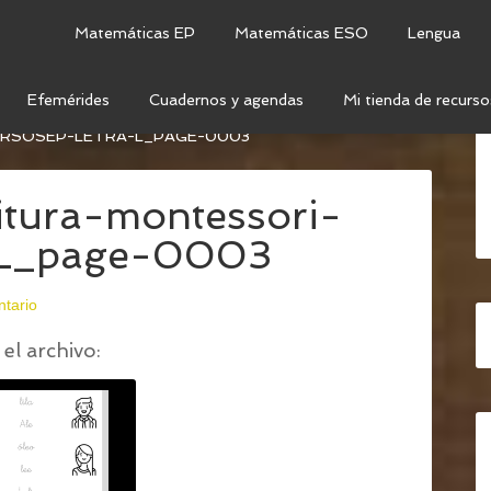
Matemáticas EP
Matemáticas ESO
Lengua
Efemérides
Cuadernos y agendas
Mi tienda de recurso
CRITURA – LETRA L (LETRA LIGADA E IMPRENTA)
/
1-
URSOSEP-LETRA-L_PAGE-0003
ritura-montessori-
a-L_page-0003
ntario
el archivo: