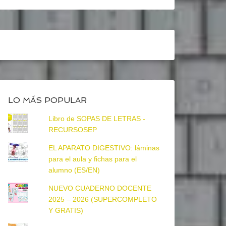
LO MÁS POPULAR
Libro de SOPAS DE LETRAS -
RECURSOSEP
EL APARATO DIGESTIVO: láminas
para el aula y fichas para el
alumno (ES/EN)
NUEVO CUADERNO DOCENTE
2025 – 2026 (SUPERCOMPLETO
Y GRATIS)