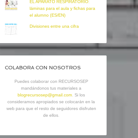
EL APARATO RESPIRATORIO:
láminas para el aula y fichas para
el alumno (ES/EN)
Divisiones entre una cifra
COLABORA CON NOSOTROS
Puedes colaborar con RECURSOSEP
mandándonos tus materiales a
blogrecursosep@gmail.com
. Si los
consideramos apropiados se colocarán en la
web para que el resto de seguidores disfruten
de ellos.