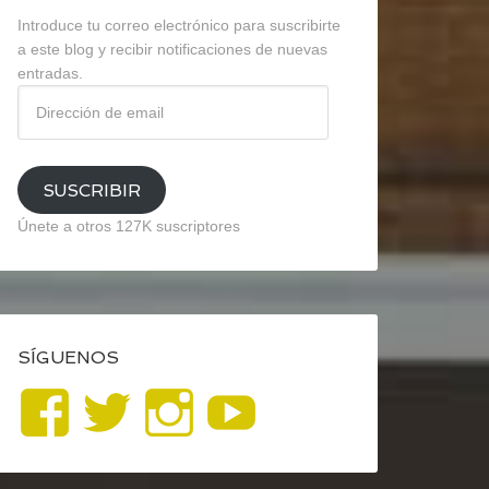
Introduce tu correo electrónico para suscribirte
a este blog y recibir notificaciones de nuevas
entradas.
Dirección
de
email
SUSCRIBIR
Únete a otros 127K suscriptores
SÍGUENOS
Ver
Ver
Ver
YouTube
perfil
perfil
perfil