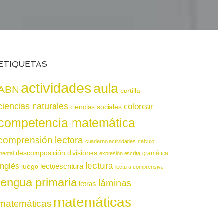
ETIQUETAS
actividades
aula
ABN
cartilla
ciencias naturales
colorear
ciencias sociales
competencia matemática
comprensión lectora
cuaderno actividades
cálculo
descomposición
divisiones
gramática
mental
expresión escrita
lectura
inglés
juego
lectoescritura
lectura comprensiva
lengua primaria
láminas
letras
matemáticas
matemáticas