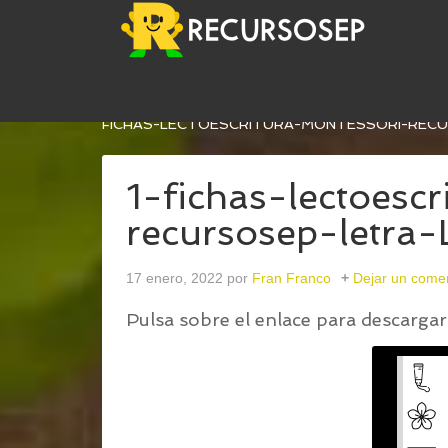
USTED ESTÁ AQUÍ:
INICIO
/
FICHAS DE LECTOES
FICHAS-LECTOESCRITURA-MONTESSORI-REC
1-fichas-lectoesc
recursosep-letr
17 enero, 2022
por
Fran Franco
Dejar un come
Pulsa sobre el enlace para descargar 