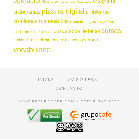
operaciones
ortografía
operaciones básicas
pizarra digital
pictogramas
problemas
problemas matemáticos
recortable
reglas ortográficas
sumas
restas
sopa de letras
resolución de problemas
verano
tablas de multiplicar
tercer ciclo
textos
vocabulario
INICIO
AVISO LEGAL
CONTACTO
WWW.RECURSOSEP.COM - COPYRIGHT 2026