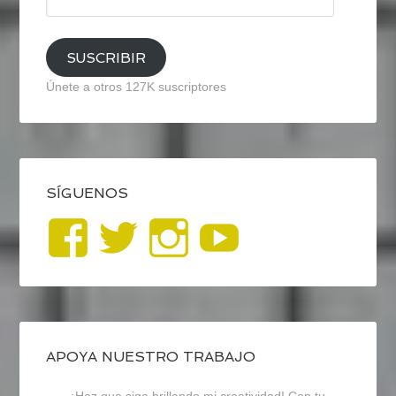
de
email
SUSCRIBIR
Únete a otros 127K suscriptores
SÍGUENOS
Ver
Ver
Ver
YouTub
perfil
perfil
perfil
de
de
de
blogrecursosep
recursosep
recursosep
APOYA NUESTRO TRABAJO