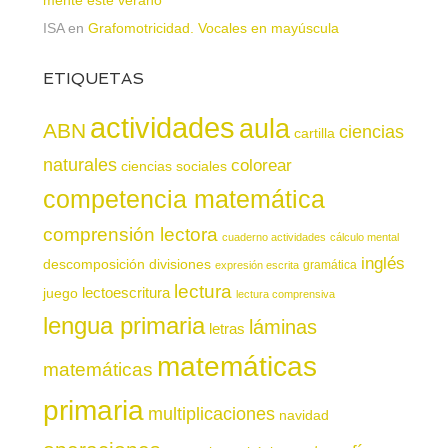
mente este verano
ISA
en
Grafomotricidad. Vocales en mayúscula
ETIQUETAS
actividades
aula
ABN
ciencias
cartilla
naturales
colorear
ciencias sociales
competencia matemática
comprensión lectora
cuaderno actividades
cálculo mental
inglés
descomposición
divisiones
gramática
expresión escrita
lectura
juego
lectoescritura
lectura comprensiva
lengua primaria
láminas
letras
matemáticas
matemáticas
primaria
multiplicaciones
navidad