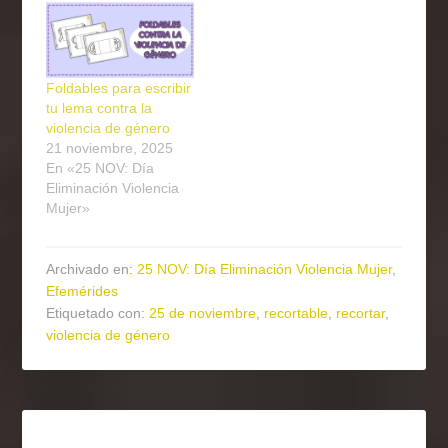
Foldables para escribir
tu lema contra la
violencia de género
21 noviembre, 2025
En «25 NOV: Día
Eliminación Violencia
Mujer»
Archivado en:
25 NOV: Día Eliminación Violencia Mujer
,
Efemérides
Etiquetado con:
25 de noviembre
,
recortable
,
recortar
,
violencia de género