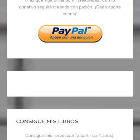
¡Haz que siga brillando mi creatividad! Con tu
en
en
en
donativo seguiré creando con pasión. ¡Cada aporte
cuenta!
Facebook
Twitter
Instagram
CONSIGUE MIS LIBROS
Consigue mis libros aquí (a partir de 4 años):