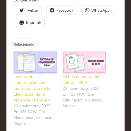
Comparte esto:
Twitter
Facebook
WhatsApp
Imprimir
Relacionado
Lectura de
Fichas de actividades
comprensión con
sobre el 25-N
motivo del Día de la
23 noviembre, 2023
Eliminación de la
En «25 NOV: Día
Violencia de Género
Eliminación Violencia
20 noviembre, 2025
Mujer»
En «25 NOV: Día
Eliminación Violencia
Mujer»