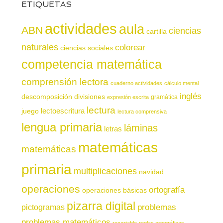
ETIQUETAS
actividades
aula
ABN
ciencias
cartilla
naturales
colorear
ciencias sociales
competencia matemática
comprensión lectora
cuaderno actividades
cálculo mental
inglés
descomposición
divisiones
gramática
expresión escrita
lectura
juego
lectoescritura
lectura comprensiva
lengua primaria
láminas
letras
matemáticas
matemáticas
primaria
multiplicaciones
navidad
operaciones
ortografía
operaciones básicas
pizarra digital
pictogramas
problemas
problemas matemáticos