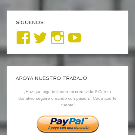
SÍGUENOS
Ver
Ver
Ver
YouTub
perfil
perfil
perfil
de
de
de
blogrecursosep
recursosep
recursosep
APOYA NUESTRO TRABAJO
¡Haz que siga brillando mi creatividad! Con tu
en
en
en
donativo seguiré creando con pasión. ¡Cada aporte
cuenta!
Facebook
Twitter
Instagram