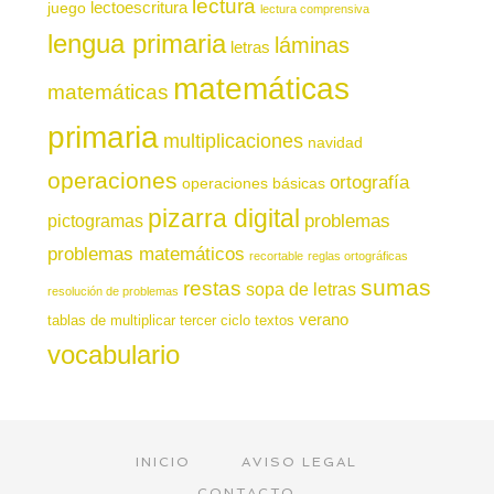
lectura
juego
lectoescritura
lectura comprensiva
lengua primaria
láminas
letras
matemáticas
matemáticas
primaria
multiplicaciones
navidad
operaciones
ortografía
operaciones básicas
pizarra digital
pictogramas
problemas
problemas matemáticos
recortable
reglas ortográficas
sumas
restas
sopa de letras
resolución de problemas
verano
tablas de multiplicar
tercer ciclo
textos
vocabulario
INICIO
AVISO LEGAL
CONTACTO