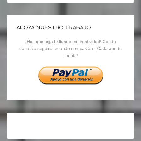
perfil
perfil
perfil
de
de
de
blogrecursosep
recursosep
recursosep
APOYA NUESTRO TRABAJO
¡Haz que siga brillando mi creatividad! Con tu
en
en
en
donativo seguiré creando con pasión. ¡Cada aporte
cuenta!
Facebook
Twitter
Instagram