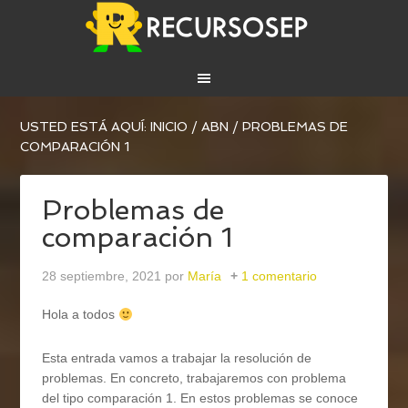
USTED ESTÁ AQUÍ:
INICIO
/
ABN
/
PROBLEMAS DE
COMPARACIÓN 1
Problemas de
comparación 1
28 septiembre, 2021
por
María
1 comentario
Hola a todos
Esta entrada vamos a trabajar la resolución de
problemas. En concreto, trabajaremos con problema
del tipo comparación 1. En estos problemas se conoce