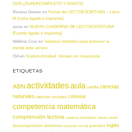
2025 (SUPERCOMPLETO Y GRATIS)
Roxana Denise
en
Fichas de LECTOESCRITURA – Letra
M (Letra ligada e imprenta)
sonia
en
NUEVO CUADERNO DE LECTOESCRITURA
[Fuente ligada e imprenta]
Walkiria Cruz
en
Sudokus infantiles para entrenar la
mente este verano
ISA
en
Grafomotricidad. Vocales en mayúscula
ETIQUETAS
actividades
aula
ABN
ciencias
cartilla
naturales
colorear
ciencias sociales
competencia matemática
comprensión lectora
cuaderno actividades
cálculo mental
inglés
descomposición
divisiones
gramática
expresión escrita