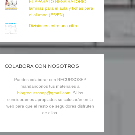
EL APARATO RESPIRATORIO:
láminas para el aula y fichas para
el alumno (ES/EN)
Divisiones entre una cifra
COLABORA CON NOSOTROS
Puedes colaborar con RECURSOSEP
mandándonos tus materiales a
blogrecursosep@gmail.com
. Si los
consideramos apropiados se colocarán en la
web para que el resto de seguidores disfruten
de ellos.