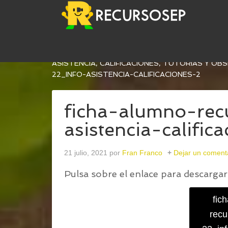
USTED ESTÁ AQUÍ:
INICIO
/
HOJAS DE REGISTRO
ASISTENCIA, CALIFICACIONES, TUTORÍAS Y OB
22_INFO-ASISTENCIA-CALIFICACIONES-2
ficha-alumno-rec
asistencia-calific
21 julio, 2021
por
Fran Franco
Dejar un coment
Pulsa sobre el enlace para descargar 
fic
recu