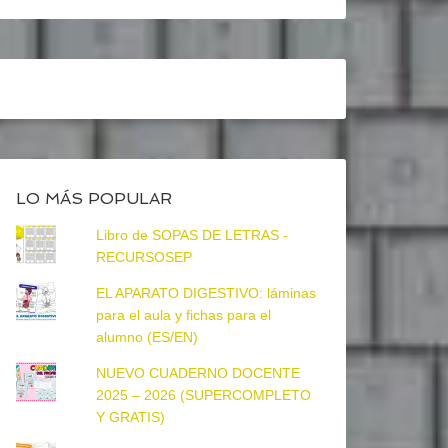
LO MÁS POPULAR
Libro de SOPAS DE LETRAS -
RECURSOSEP
EL APARATO DIGESTIVO: láminas
para el aula y fichas para el
alumno (ES/EN)
NUEVO CUADERNO DOCENTE
2025 – 2026 (SUPERCOMPLETO
Y GRATIS)