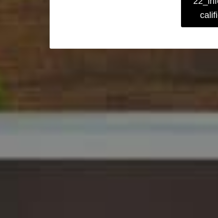
22_inf
cali