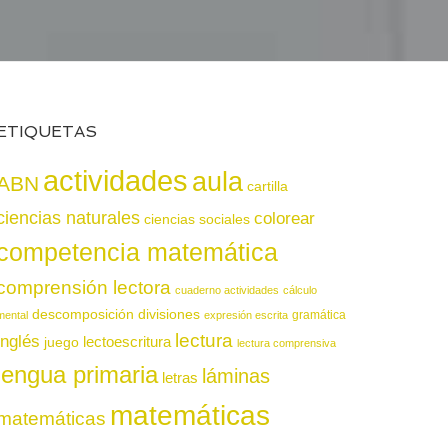
ETIQUETAS
actividades
aula
ABN
cartilla
ciencias naturales
colorear
ciencias sociales
competencia matemática
comprensión lectora
cuaderno actividades
cálculo
descomposición
divisiones
gramática
mental
expresión escrita
lectura
inglés
juego
lectoescritura
lectura comprensiva
lengua primaria
láminas
letras
matemáticas
matemáticas