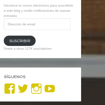
Introduce tu correo electrónico para suscribirte
a este blog y recibir notificaciones de nuevas
entradas.
Dirección
de
email
SUSCRIBIR
Únete a otros 127K suscriptores
SÍGUENOS
Ver
Ver
Ver
YouTube
perfil
perfil
perfil