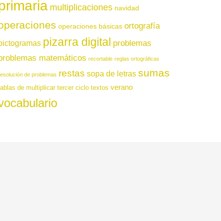
primaria
multiplicaciones
navidad
operaciones
ortografía
operaciones básicas
pizarra digital
pictogramas
problemas
problemas matemáticos
recortable
reglas ortográficas
sumas
restas
sopa de letras
resolución de problemas
verano
tablas de multiplicar
tercer ciclo
textos
vocabulario