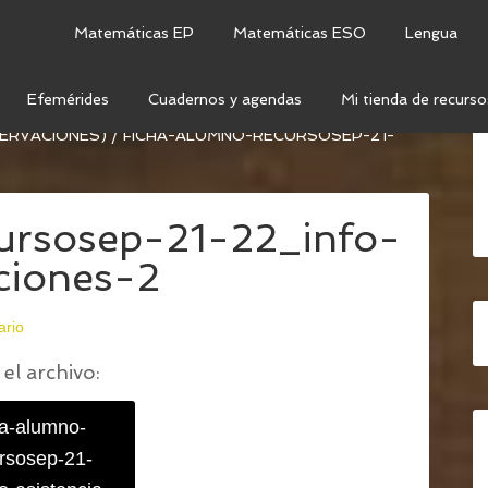
Matemáticas EP
Matemáticas ESO
Lengua
Efemérides
Cuadernos y agendas
Mi tienda de recurso
 EDITABLES 2021/2022 (INFO DEL ALUMNO,
SERVACIONES)
/
FICHA-ALUMNO-RECURSOSEP-21-
ursosep-21-22_info-
aciones-2
ario
el archivo:
ha-alumno-
rsosep-21-