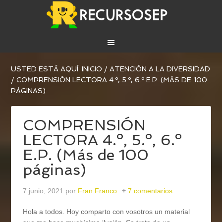
USTED ESTÁ AQUÍ:
INICIO
/
ATENCIÓN A LA DIVERSIDAD
/
COMPRENSIÓN LECTORA 4.º, 5.º, 6.º E.P. (MÁS DE 100
PÁGINAS)
COMPRENSIÓN
LECTORA 4.º, 5.º, 6.º
E.P. (Más de 100
páginas)
7 junio, 2021
por
Fran Franco
7 comentarios
Hola a todos. Hoy comparto con vosotros un material