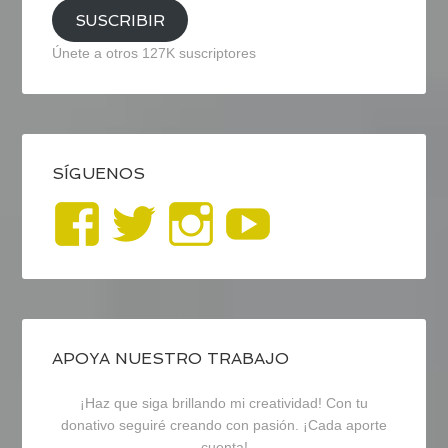
SUSCRIBIR
Únete a otros 127K suscriptores
SÍGUENOS
Ver
Ver
Ver
YouTub
perfil
perfil
perfil
de
de
de
blogrecursosep
recursosep
recursosep
APOYA NUESTRO TRABAJO
¡Haz que siga brillando mi creatividad! Con tu
en
en
en
donativo seguiré creando con pasión. ¡Cada aporte
cuenta!