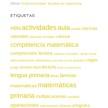
ISA
en
Grafomotricidad. Vocales en mayúscula
ETIQUETAS
actividades
aula
ABN
ciencias
cartilla
naturales
colorear
ciencias sociales
competencia matemática
comprensión lectora
cuaderno actividades
cálculo mental
inglés
descomposición
divisiones
gramática
expresión escrita
lectura
juego
lectoescritura
lectura comprensiva
lengua primaria
láminas
letras
matemáticas
matemáticas
primaria
multiplicaciones
navidad
operaciones
ortografía
operaciones básicas