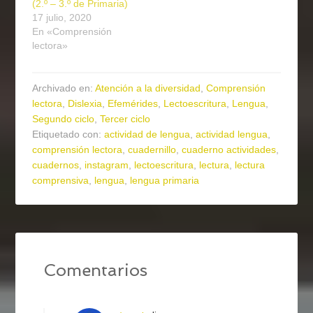
(2.º – 3.º de Primaria)
17 julio, 2020
En «Comprensión
lectora»
Archivado en:
Atención a la diversidad
,
Comprensión
lectora
,
Dislexia
,
Efemérides
,
Lectoescritura
,
Lengua
,
Segundo ciclo
,
Tercer ciclo
Etiquetado con:
actividad de lengua
,
actividad lengua
,
comprensión lectora
,
cuadernillo
,
cuaderno actividades
,
cuadernos
,
instagram
,
lectoescritura
,
lectura
,
lectura
comprensiva
,
lengua
,
lengua primaria
Comentarios