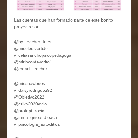
Las cuentas que han formado parte de este bonito
proyecto son:
@by_teacher_Ines
@micoledivertido
@celiasanchopsicopedagoga
@mirinconfavorito1
@creart_teacher
@missnowbees
@daisyrodriguez92
@Objetivo2022
@erika2020avila
@profept_rocio
@inma_gineandteach
@psicologia_autoclitica