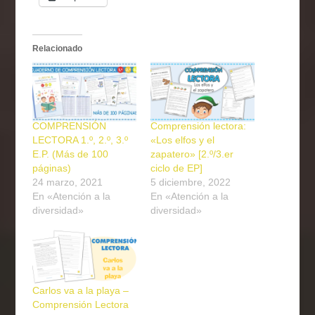
Relacionado
COMPRENSIÓN
Comprensión lectora:
LECTORA 1.º, 2.º, 3.º
«Los elfos y el
E.P. (Más de 100
zapatero» [2.º/3.er
páginas)
ciclo de EP]
24 marzo, 2021
5 diciembre, 2022
En «Atención a la
En «Atención a la
diversidad»
diversidad»
Carlos va a la playa –
Comprensión Lectora