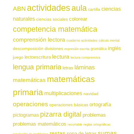
actividades
aula
ABN
ciencias
cartilla
naturales
colorear
ciencias sociales
competencia matemática
comprensión lectora
cuaderno actividades
cálculo mental
inglés
descomposición
divisiones
gramática
expresión escrita
lectura
juego
lectoescritura
lectura comprensiva
lengua primaria
láminas
letras
matemáticas
matemáticas
primaria
multiplicaciones
navidad
operaciones
ortografía
operaciones básicas
pizarra digital
pictogramas
problemas
problemas matemáticos
recortable
reglas ortográficas
sumas
restas
sopa de letras
resolución de problemas