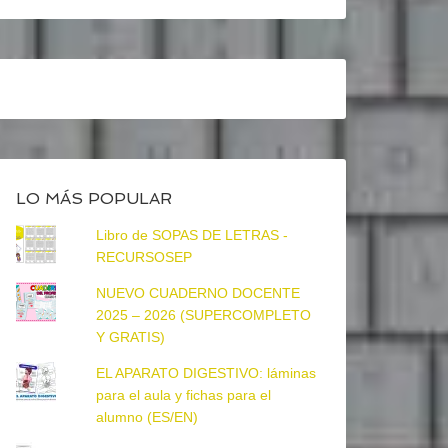
LO MÁS POPULAR
Libro de SOPAS DE LETRAS -
RECURSOSEP
NUEVO CUADERNO DOCENTE
2025 – 2026 (SUPERCOMPLETO
Y GRATIS)
EL APARATO DIGESTIVO: láminas
para el aula y fichas para el
alumno (ES/EN)