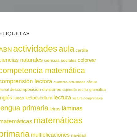
ETIQUETAS
actividades
aula
ABN
cartilla
ciencias naturales
colorear
ciencias sociales
competencia matemática
comprensión lectora
cuaderno actividades
cálculo
descomposición
divisiones
gramática
mental
expresión escrita
lectura
inglés
juego
lectoescritura
lectura comprensiva
lengua primaria
láminas
letras
matemáticas
matemáticas
primaria
multiplicaciones
navidad