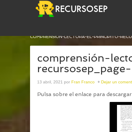
USTED ESTÁ AQUÍ:
INICIO
/
EL PRINCIPITO - C
COMPRENSIÓN-LECTORA-EL-PRINCIPITO-REC
comprensión-lecto
recursosep_page
13 abril, 2021
por
Fran Franco
Dejar un coment
Pulsa sobre el enlace para descargar 