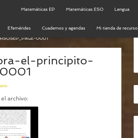
Matemáticas EP
Matemáticas ESO
Lengua
Efemérides
Cuadernos y agendas
Mi tienda de recurso
OMPRENSIÓN LECTORA (TERCER CICLO)
/
URSOSEP_PAGE-0001
ra-el-principito-
-0001
ario
el archivo: