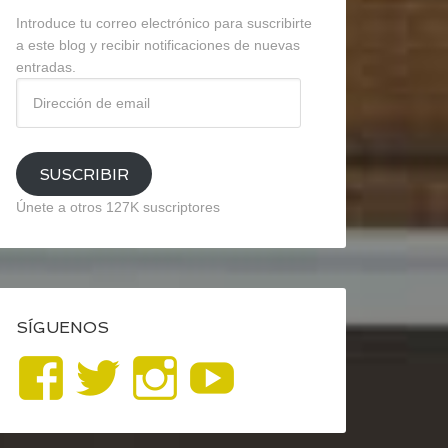
Introduce tu correo electrónico para suscribirte
a este blog y recibir notificaciones de nuevas
entradas.
Dirección
de
email
SUSCRIBIR
Únete a otros 127K suscriptores
SÍGUENOS
Ver
Ver
Ver
YouTube
perfil
perfil
perfil