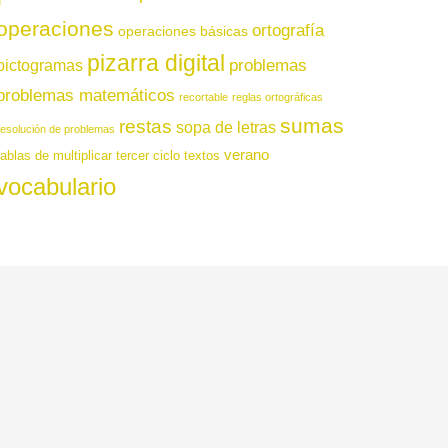
operaciones
ortografía
operaciones básicas
pizarra digital
pictogramas
problemas
problemas matemáticos
recortable
reglas ortográficas
sumas
restas
sopa de letras
resolución de problemas
verano
tablas de multiplicar
tercer ciclo
textos
vocabulario