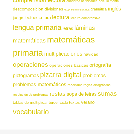
comprensión lectora
cuaderno actividades
cálculo mental
inglés
descomposición
divisiones
gramática
expresión escrita
lectura
juego
lectoescritura
lectura comprensiva
lengua primaria
láminas
letras
matemáticas
matemáticas
primaria
multiplicaciones
navidad
operaciones
ortografía
operaciones básicas
pizarra digital
pictogramas
problemas
problemas matemáticos
recortable
reglas ortográficas
sumas
restas
sopa de letras
resolución de problemas
verano
tablas de multiplicar
tercer ciclo
textos
vocabulario