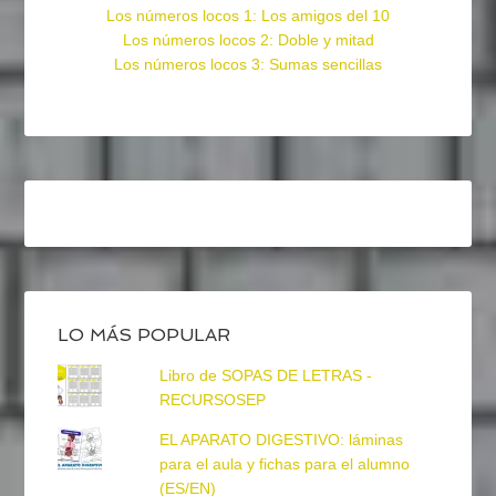
Los números locos 1: Los amigos del 10
Los números locos 2: Doble y mitad
Los números locos 3: Sumas sencillas
LO MÁS POPULAR
Libro de SOPAS DE LETRAS -
RECURSOSEP
EL APARATO DIGESTIVO: láminas
para el aula y fichas para el alumno
(ES/EN)