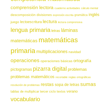
comprensión lectora
cuaderno actividades
cálculo mental
inglés
descomposición
divisiones
gramática
expresión escrita
lectura
juego
lectoescritura
lectura comprensiva
lengua primaria
láminas
letras
matemáticas
matemáticas
primaria
multiplicaciones
navidad
operaciones
ortografía
operaciones básicas
pizarra digital
pictogramas
problemas
problemas matemáticos
recortable
reglas ortográficas
sumas
restas
sopa de letras
resolución de problemas
verano
tablas de multiplicar
tercer ciclo
textos
vocabulario