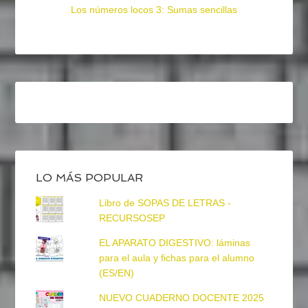
Los números locos 3: Sumas sencillas
LO MÁS POPULAR
Libro de SOPAS DE LETRAS -
RECURSOSEP
EL APARATO DIGESTIVO: láminas
para el aula y fichas para el alumno
(ES/EN)
NUEVO CUADERNO DOCENTE 2025