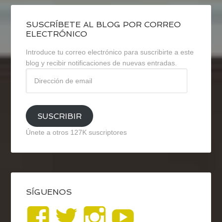
SUSCRÍBETE AL BLOG POR CORREO
ELECTRÓNICO
Introduce tu correo electrónico para suscribirte a este
blog y recibir notificaciones de nuevas entradas.
Dirección
de
email
SUSCRIBIR
Únete a otros 127K suscriptores
SÍGUENOS
Ver
Ver
Ver
YouTub