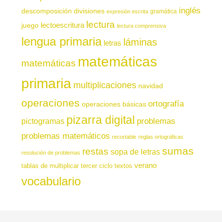
inglés
descomposición
divisiones
gramática
expresión escrita
lectura
juego
lectoescritura
lectura comprensiva
lengua primaria
láminas
letras
matemáticas
matemáticas
primaria
multiplicaciones
navidad
operaciones
ortografía
operaciones básicas
pizarra digital
pictogramas
problemas
problemas matemáticos
recortable
reglas ortográficas
sumas
restas
sopa de letras
resolución de problemas
verano
tablas de multiplicar
tercer ciclo
textos
vocabulario