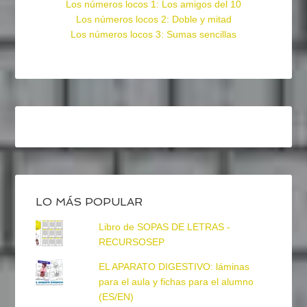
Los números locos 1: Los amigos del 10
Los números locos 2: Doble y mitad
Los números locos 3: Sumas sencillas
LO MÁS POPULAR
Libro de SOPAS DE LETRAS -
RECURSOSEP
EL APARATO DIGESTIVO: láminas
para el aula y fichas para el alumno
(ES/EN)