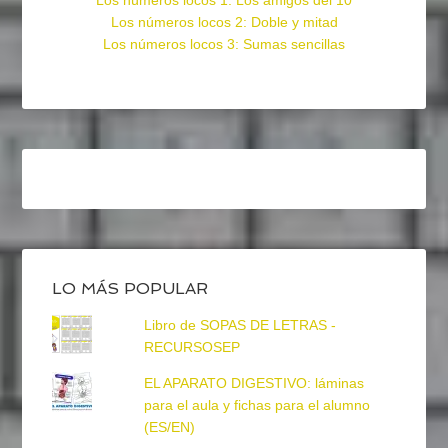
Los números locos 1: Los amigos del 10
Los números locos 2: Doble y mitad
Los números locos 3: Sumas sencillas
LO MÁS POPULAR
Libro de SOPAS DE LETRAS -
RECURSOSEP
EL APARATO DIGESTIVO: láminas
para el aula y fichas para el alumno
(ES/EN)