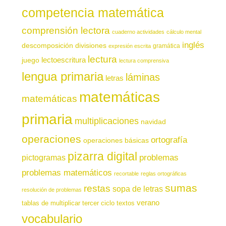
competencia matemática
comprensión lectora
cuaderno actividades
cálculo mental
inglés
descomposición
divisiones
gramática
expresión escrita
lectura
juego
lectoescritura
lectura comprensiva
lengua primaria
láminas
letras
matemáticas
matemáticas
primaria
multiplicaciones
navidad
operaciones
ortografía
operaciones básicas
pizarra digital
pictogramas
problemas
problemas matemáticos
recortable
reglas ortográficas
sumas
restas
sopa de letras
resolución de problemas
verano
tablas de multiplicar
tercer ciclo
textos
vocabulario