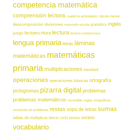
competencia matemática
comprensión lectora
cuaderno actividades
cálculo mental
inglés
descomposición
divisiones
gramática
expresión escrita
lectura
juego
lectoescritura
lectura comprensiva
lengua primaria
láminas
letras
matemáticas
matemáticas
primaria
multiplicaciones
navidad
operaciones
ortografía
operaciones básicas
pizarra digital
pictogramas
problemas
problemas matemáticos
recortable
reglas ortográficas
sumas
restas
sopa de letras
resolución de problemas
verano
tablas de multiplicar
tercer ciclo
textos
vocabulario