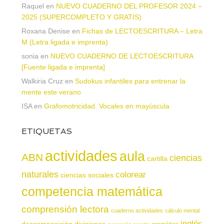
Raquel
en
NUEVO CUADERNO DEL PROFESOR 2024 –
2025 (SUPERCOMPLETO Y GRATIS)
Roxana Denise
en
Fichas de LECTOESCRITURA – Letra
M (Letra ligada e imprenta)
sonia
en
NUEVO CUADERNO DE LECTOESCRITURA
[Fuente ligada e imprenta]
Walkiria Cruz
en
Sudokus infantiles para entrenar la
mente este verano
ISA
en
Grafomotricidad. Vocales en mayúscula
ETIQUETAS
actividades
aula
ABN
ciencias
cartilla
naturales
colorear
ciencias sociales
competencia matemática
comprensión lectora
cuaderno actividades
cálculo mental
inglés
descomposición
divisiones