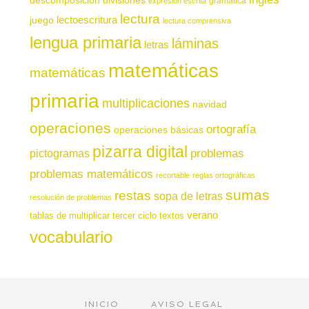
gramática
expresión escrita
lectura
juego
lectoescritura
lectura comprensiva
lengua primaria
láminas
letras
matemáticas
matemáticas
primaria
multiplicaciones
navidad
operaciones
ortografía
operaciones básicas
pizarra digital
pictogramas
problemas
problemas matemáticos
recortable
reglas ortográficas
sumas
restas
sopa de letras
resolución de problemas
verano
tablas de multiplicar
tercer ciclo
textos
vocabulario
INICIO
AVISO LEGAL