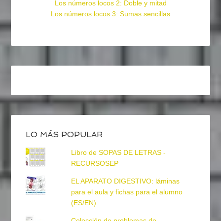
Los números locos 2: Doble y mitad
Los números locos 3: Sumas sencillas
LO MÁS POPULAR
Libro de SOPAS DE LETRAS -
RECURSOSEP
EL APARATO DIGESTIVO: láminas
para el aula y fichas para el alumno
(ES/EN)
Colección de problemas de