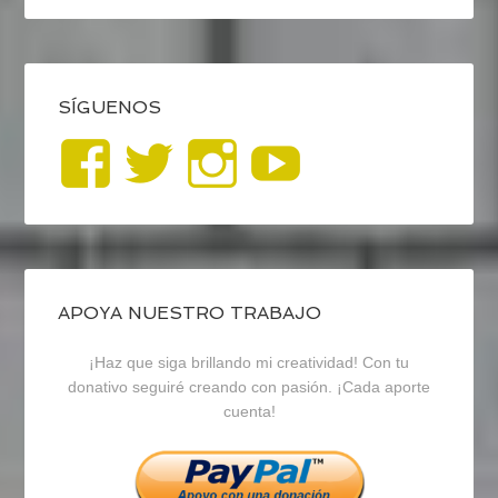
SÍGUENOS
Ver
Ver
Ver
YouTub
perfil
perfil
perfil
de
de
de
blogrecursosep
recursosep
recursosep
APOYA NUESTRO TRABAJO
¡Haz que siga brillando mi creatividad! Con tu
en
en
en
donativo seguiré creando con pasión. ¡Cada aporte
cuenta!
Facebook
Twitter
Instagram