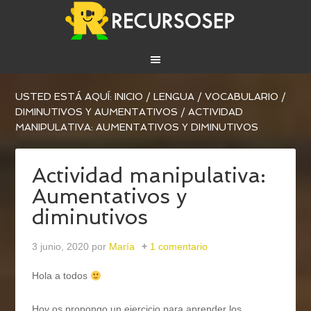
USTED ESTÁ AQUÍ:
INICIO
/
LENGUA
/
VOCABULARIO
/
DIMINUTIVOS Y AUMENTATIVOS
/
ACTIVIDAD
MANIPULATIVA: AUMENTATIVOS Y DIMINUTIVOS
Actividad manipulativa:
Aumentativos y
diminutivos
3 junio, 2020
por
María
1 comentario
Hola a todos
Hoy os propongo un ejercicio para aprender los