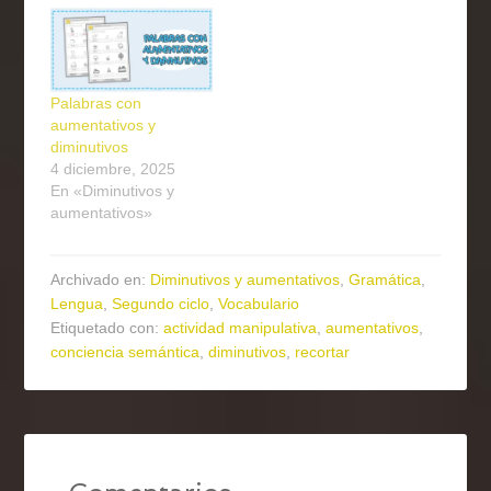
Palabras con
aumentativos y
diminutivos
4 diciembre, 2025
En «Diminutivos y
aumentativos»
Archivado en:
Diminutivos y aumentativos
,
Gramática
,
Lengua
,
Segundo ciclo
,
Vocabulario
Etiquetado con:
actividad manipulativa
,
aumentativos
,
conciencia semántica
,
diminutivos
,
recortar