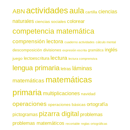
actividades
aula
ABN
ciencias
cartilla
naturales
colorear
ciencias sociales
competencia matemática
comprensión lectora
cuaderno actividades
cálculo mental
inglés
descomposición
divisiones
gramática
expresión escrita
lectura
juego
lectoescritura
lectura comprensiva
lengua primaria
láminas
letras
matemáticas
matemáticas
primaria
multiplicaciones
navidad
operaciones
ortografía
operaciones básicas
pizarra digital
pictogramas
problemas
problemas matemáticos
recortable
reglas ortográficas