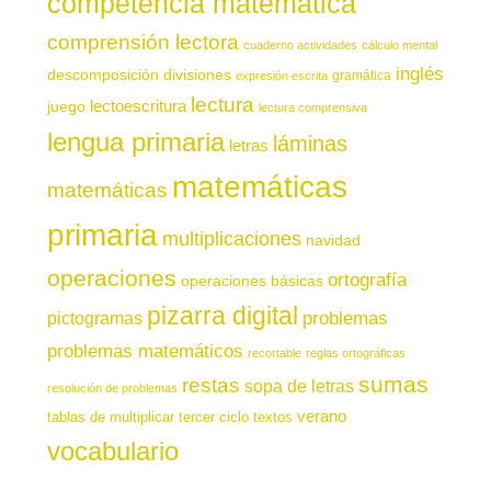
competencia matemática
comprensión lectora
cuaderno actividades
cálculo mental
inglés
descomposición
divisiones
gramática
expresión escrita
lectura
juego
lectoescritura
lectura comprensiva
lengua primaria
láminas
letras
matemáticas
matemáticas
primaria
multiplicaciones
navidad
operaciones
ortografía
operaciones básicas
pizarra digital
pictogramas
problemas
problemas matemáticos
recortable
reglas ortográficas
sumas
restas
sopa de letras
resolución de problemas
verano
tablas de multiplicar
tercer ciclo
textos
vocabulario