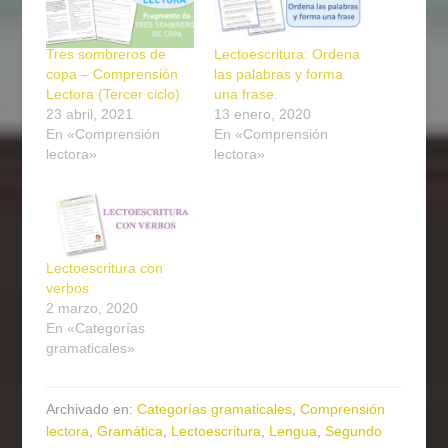
Tres sombreros de
Lectoescritura: Ordena
copa – Comprensión
las palabras y forma
Lectora (Tercer ciclo)
una frase.
23 abril, 2021
13 enero, 2020
En «Comprensión
En «Comprensión
lectora»
lectora»
Lectoescritura con
verbos
2 marzo, 2020
En «Categorías
gramaticales»
Archivado en:
Categorías gramaticales
,
Comprensión
lectora
,
Gramática
,
Lectoescritura
,
Lengua
,
Segundo