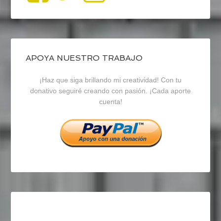
perfil
perfil
perfil
de
de
de
blogrecursosep
recursosep
recursosep
APOYA NUESTRO TRABAJO
¡Haz que siga brillando mi creatividad! Con tu
en
en
en
donativo seguiré creando con pasión. ¡Cada aporte
cuenta!
Facebook
Twitter
Instagram