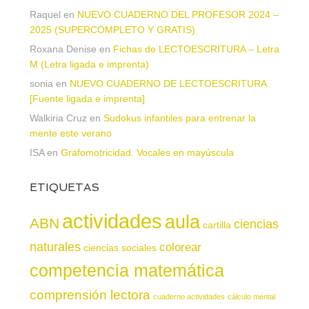
Raquel
en
NUEVO CUADERNO DEL PROFESOR 2024 –
2025 (SUPERCOMPLETO Y GRATIS)
Roxana Denise
en
Fichas de LECTOESCRITURA – Letra
M (Letra ligada e imprenta)
sonia
en
NUEVO CUADERNO DE LECTOESCRITURA
[Fuente ligada e imprenta]
Walkiria Cruz
en
Sudokus infantiles para entrenar la
mente este verano
ISA
en
Grafomotricidad. Vocales en mayúscula
ETIQUETAS
actividades
aula
ABN
ciencias
cartilla
naturales
colorear
ciencias sociales
competencia matemática
comprensión lectora
cuaderno actividades
cálculo mental