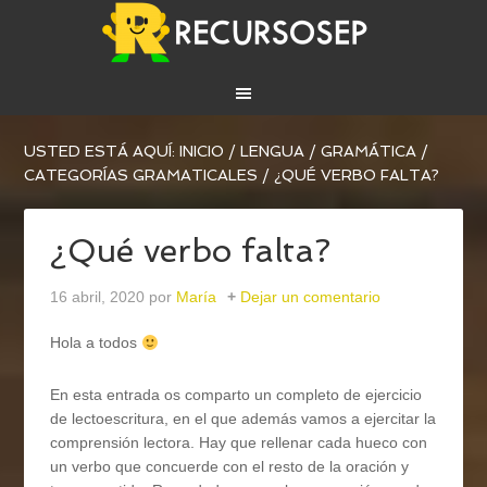
USTED ESTÁ AQUÍ:
INICIO
/
LENGUA
/
GRAMÁTICA
/
CATEGORÍAS GRAMATICALES
/
¿QUÉ VERBO FALTA?
¿Qué verbo falta?
16 abril, 2020
por
María
Dejar un comentario
Hola a todos
En esta entrada os comparto un completo de ejercicio
de lectoescritura, en el que además vamos a ejercitar la
comprensión lectora. Hay que rellenar cada hueco con
un verbo que concuerde con el resto de la oración y