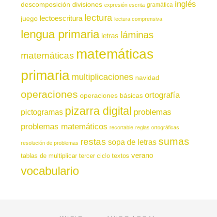
inglés
descomposición
divisiones
gramática
expresión escrita
lectura
juego
lectoescritura
lectura comprensiva
lengua primaria
láminas
letras
matemáticas
matemáticas
primaria
multiplicaciones
navidad
operaciones
ortografía
operaciones básicas
pizarra digital
pictogramas
problemas
problemas matemáticos
recortable
reglas ortográficas
sumas
restas
sopa de letras
resolución de problemas
verano
tablas de multiplicar
tercer ciclo
textos
vocabulario