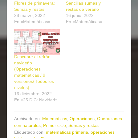
Flores de primavera:
Sencillas sumas y
Sumas y restas
restas de verano
28 marzo, 2022
16 junio, 2022
En «Matemáticas»
En «Matemáticas»
Descubre el refrán
navideño
(Operaciones
matemáticas / 9
versiones/ Todos los
niveles)
16 diciembre, 2022
En «25 DIC: Navidad»
Archivado en:
Matemáticas
,
Operaciones
,
Operaciones
con naturales
,
Primer ciclo
,
Sumas y restas
Etiquetado con:
matemáticas primaria
,
operaciones