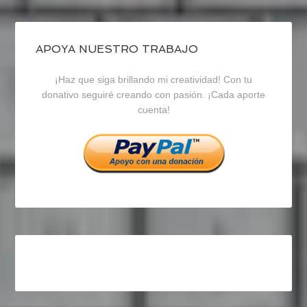
de
de
de
blogrecursosep
recursosep
recursosep
APOYA NUESTRO TRABAJO
¡Haz que siga brillando mi creatividad! Con tu
en
en
en
donativo seguiré creando con pasión. ¡Cada aporte
cuenta!
Facebook
Twitter
Instagram