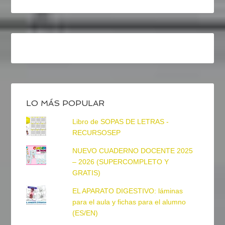
LO MÁS POPULAR
Libro de SOPAS DE LETRAS -
RECURSOSEP
NUEVO CUADERNO DOCENTE 2025
– 2026 (SUPERCOMPLETO Y
GRATIS)
EL APARATO DIGESTIVO: láminas
para el aula y fichas para el alumno
(ES/EN)