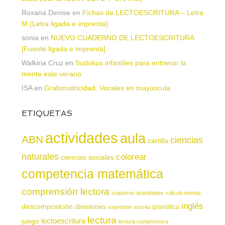
Roxana Denise
en
Fichas de LECTOESCRITURA – Letra
M (Letra ligada e imprenta)
sonia
en
NUEVO CUADERNO DE LECTOESCRITURA
[Fuente ligada e imprenta]
Walkiria Cruz
en
Sudokus infantiles para entrenar la
mente este verano
ISA
en
Grafomotricidad. Vocales en mayúscula
ETIQUETAS
actividades
aula
ABN
ciencias
cartilla
naturales
colorear
ciencias sociales
competencia matemática
comprensión lectora
cuaderno actividades
cálculo mental
inglés
descomposición
divisiones
gramática
expresión escrita
lectura
juego
lectoescritura
lectura comprensiva