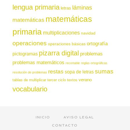
lengua primaria
láminas
letras
matemáticas
matemáticas
primaria
multiplicaciones
navidad
operaciones
ortografía
operaciones básicas
pizarra digital
pictogramas
problemas
problemas matemáticos
recortable
reglas ortográficas
sumas
restas
sopa de letras
resolución de problemas
verano
tablas de multiplicar
tercer ciclo
textos
vocabulario
INICIO
AVISO LEGAL
CONTACTO