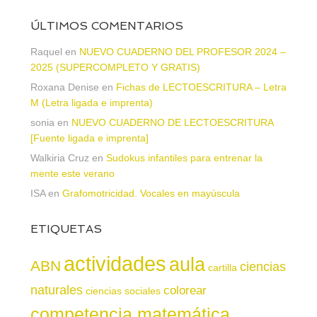
ÚLTIMOS COMENTARIOS
Raquel
en
NUEVO CUADERNO DEL PROFESOR 2024 –
2025 (SUPERCOMPLETO Y GRATIS)
Roxana Denise
en
Fichas de LECTOESCRITURA – Letra
M (Letra ligada e imprenta)
sonia
en
NUEVO CUADERNO DE LECTOESCRITURA
[Fuente ligada e imprenta]
Walkiria Cruz
en
Sudokus infantiles para entrenar la
mente este verano
ISA
en
Grafomotricidad. Vocales en mayúscula
ETIQUETAS
actividades
aula
ABN
ciencias
cartilla
naturales
colorear
ciencias sociales
competencia matemática