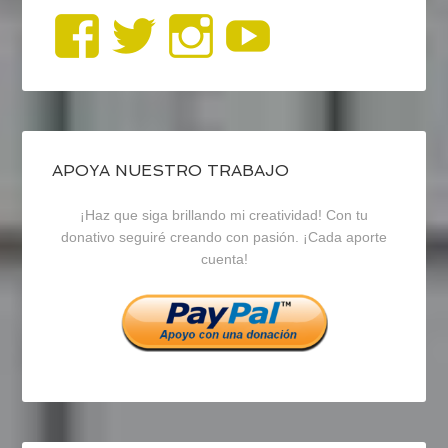
Ver
Ver
Ver
YouTub
perfil
perfil
perfil
de
de
de
blogrecursosep
recursosep
recursosep
APOYA NUESTRO TRABAJO
¡Haz que siga brillando mi creatividad! Con tu
en
en
en
donativo seguiré creando con pasión. ¡Cada aporte
cuenta!
Facebook
Twitter
Instagram