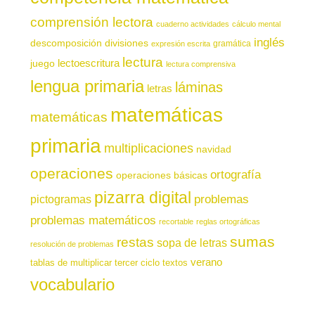
comprensión lectora
cuaderno actividades
cálculo mental
inglés
descomposición
divisiones
gramática
expresión escrita
lectura
juego
lectoescritura
lectura comprensiva
lengua primaria
láminas
letras
matemáticas
matemáticas
primaria
multiplicaciones
navidad
operaciones
ortografía
operaciones básicas
pizarra digital
pictogramas
problemas
problemas matemáticos
recortable
reglas ortográficas
sumas
restas
sopa de letras
resolución de problemas
verano
tablas de multiplicar
tercer ciclo
textos
vocabulario