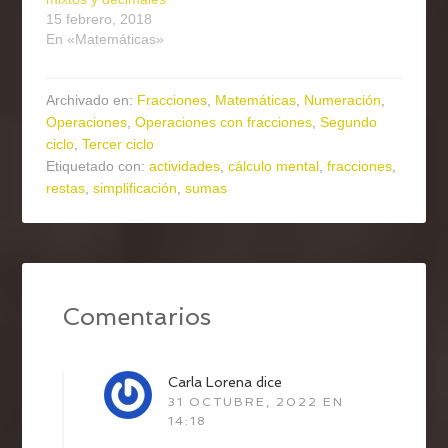
15 febrero, 2018
En «Matemáticas»
Archivado en:
Fracciones
,
Matemáticas
,
Numeración
,
Operaciones
,
Operaciones con fracciones
,
Segundo
ciclo
,
Tercer ciclo
Etiquetado con:
actividades
,
cálculo mental
,
fracciones
,
restas
,
simplificación
,
sumas
Comentarios
Carla Lorena
dice
31 OCTUBRE, 2022 EN
14:18