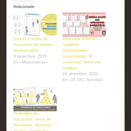
Relacionado
Sumas y restas de
Descubre el refrán
fracciones de distinto
navideño
denominador
(Operaciones
9 diciembre, 2019
matemáticas / 9
En «Matemáticas»
versiones/ Todos los
niveles)
16 diciembre, 2022
En «25 DIC: Navidad»
Pirámides de
fracciones: suma de
fracciones, números
mixtos y decimales