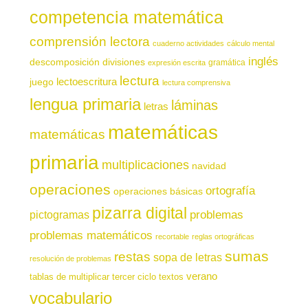
competencia matemática
comprensión lectora
cuaderno actividades
cálculo mental
inglés
descomposición
divisiones
gramática
expresión escrita
lectura
juego
lectoescritura
lectura comprensiva
lengua primaria
láminas
letras
matemáticas
matemáticas
primaria
multiplicaciones
navidad
operaciones
ortografía
operaciones básicas
pizarra digital
pictogramas
problemas
problemas matemáticos
recortable
reglas ortográficas
sumas
restas
sopa de letras
resolución de problemas
verano
tablas de multiplicar
tercer ciclo
textos
vocabulario