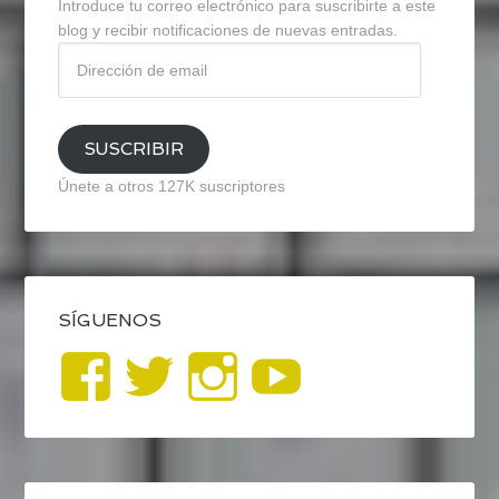
Introduce tu correo electrónico para suscribirte a este
blog y recibir notificaciones de nuevas entradas.
Dirección
de
email
SUSCRIBIR
Únete a otros 127K suscriptores
SÍGUENOS
Ver
Ver
Ver
YouTub
perfil
perfil
perfil
de
de
de