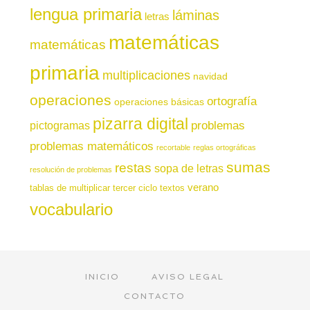
lengua primaria
láminas
letras
matemáticas
matemáticas
primaria
multiplicaciones
navidad
operaciones
ortografía
operaciones básicas
pizarra digital
pictogramas
problemas
problemas matemáticos
recortable
reglas ortográficas
sumas
restas
sopa de letras
resolución de problemas
verano
tablas de multiplicar
tercer ciclo
textos
vocabulario
INICIO
AVISO LEGAL
CONTACTO