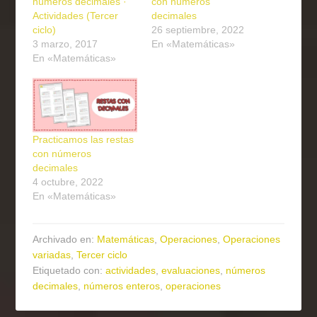
números decimales ·
con números
Actividades (Tercer
decimales
ciclo)
26 septiembre, 2022
3 marzo, 2017
En «Matemáticas»
En «Matemáticas»
Practicamos las restas
con números
decimales
4 octubre, 2022
En «Matemáticas»
Archivado en:
Matemáticas
,
Operaciones
,
Operaciones
variadas
,
Tercer ciclo
Etiquetado con:
actividades
,
evaluaciones
,
números
decimales
,
números enteros
,
operaciones