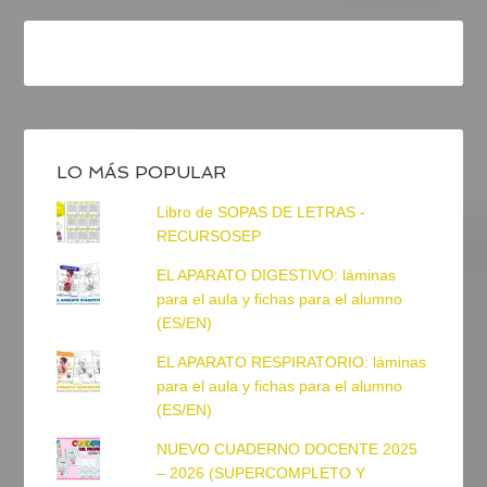
LO MÁS POPULAR
Libro de SOPAS DE LETRAS -
RECURSOSEP
EL APARATO DIGESTIVO: láminas
para el aula y fichas para el alumno
(ES/EN)
EL APARATO RESPIRATORIO: láminas
para el aula y fichas para el alumno
(ES/EN)
NUEVO CUADERNO DOCENTE 2025
– 2026 (SUPERCOMPLETO Y