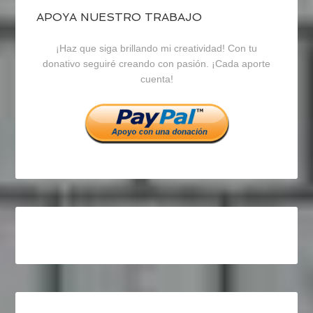
blogrecursosep
recursosep
recursosep
APOYA NUESTRO TRABAJO
¡Haz que siga brillando mi creatividad! Con tu
en
en
en
donativo seguiré creando con pasión. ¡Cada aporte
cuenta!
Facebook
Twitter
Instagram