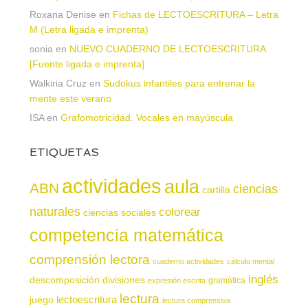
Roxana Denise
en
Fichas de LECTOESCRITURA – Letra
M (Letra ligada e imprenta)
sonia
en
NUEVO CUADERNO DE LECTOESCRITURA
[Fuente ligada e imprenta]
Walkiria Cruz
en
Sudokus infantiles para entrenar la
mente este verano
ISA
en
Grafomotricidad. Vocales en mayúscula
ETIQUETAS
actividades
aula
ABN
ciencias
cartilla
naturales
colorear
ciencias sociales
competencia matemática
comprensión lectora
cuaderno actividades
cálculo mental
inglés
descomposición
divisiones
gramática
expresión escrita
lectura
juego
lectoescritura
lectura comprensiva