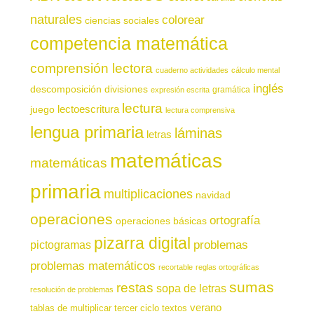
naturales
colorear
ciencias sociales
competencia matemática
comprensión lectora
cuaderno actividades
cálculo mental
inglés
descomposición
divisiones
gramática
expresión escrita
lectura
juego
lectoescritura
lectura comprensiva
lengua primaria
láminas
letras
matemáticas
matemáticas
primaria
multiplicaciones
navidad
operaciones
ortografía
operaciones básicas
pizarra digital
pictogramas
problemas
problemas matemáticos
recortable
reglas ortográficas
sumas
restas
sopa de letras
resolución de problemas
verano
tablas de multiplicar
tercer ciclo
textos