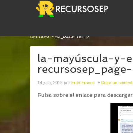
USTED ESTÁ AQUÍ:
INICIO
/
LA MAYÚSCULA Y E
RECURSOSEP_PAGE-0002
la-mayúscula-y-e
recursosep_page
14 julio, 2019
por
Fran Franco
Dejar un coment
Pulsa sobre el enlace para descargar 