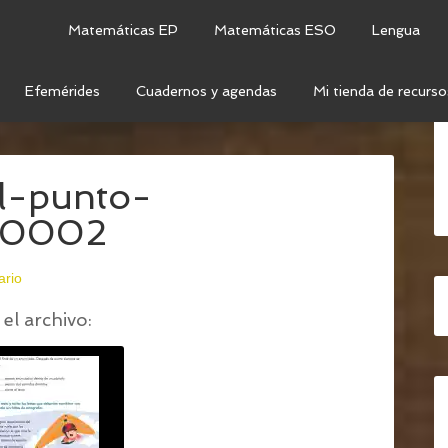
Matemáticas EP
Matemáticas ESO
Lengua
Efemérides
Cuadernos y agendas
Mi tienda de recurso
L PUNTO
/
LA-MAYÚSCULA-Y-EL-PUNTO-
l-punto-
-0002
ario
el archivo: