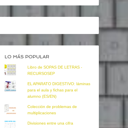
LO MÁS POPULAR
Libro de SOPAS DE LETRAS -
RECURSOSEP
EL APARATO DIGESTIVO: láminas
para el aula y fichas para el
alumno (ES/EN)
Colección de problemas de
multiplicaciones
Divisiones entre una cifra