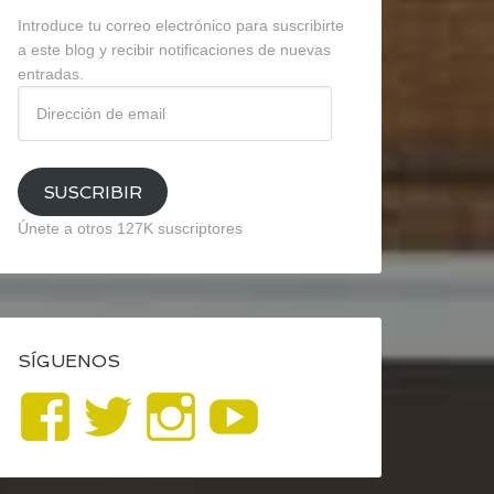
Introduce tu correo electrónico para suscribirte
a este blog y recibir notificaciones de nuevas
entradas.
Dirección
de
email
SUSCRIBIR
Únete a otros 127K suscriptores
SÍGUENOS
Ver
Ver
Ver
YouTube
perfil
perfil
perfil