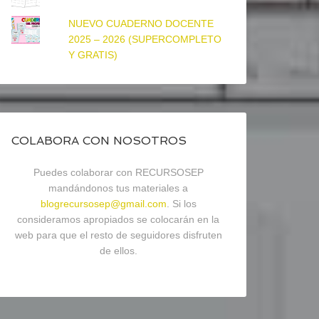
NUEVO CUADERNO DOCENTE
2025 – 2026 (SUPERCOMPLETO
Y GRATIS)
COLABORA CON NOSOTROS
Puedes colaborar con RECURSOSEP
mandándonos tus materiales a
blogrecursosep@gmail.com
. Si los
consideramos apropiados se colocarán en la
web para que el resto de seguidores disfruten
de ellos.