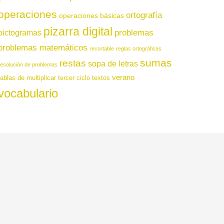
operaciones
ortografía
operaciones básicas
pizarra digital
pictogramas
problemas
problemas matemáticos
recortable
reglas ortográficas
sumas
restas
sopa de letras
resolución de problemas
verano
tablas de multiplicar
tercer ciclo
textos
vocabulario