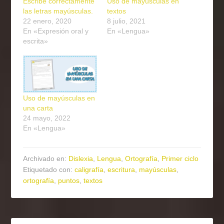
Escribe correctamente
Uso de mayúsculas en
las letras mayúsculas.
textos
22 enero, 2020
8 julio, 2021
En «Expresión oral y
En «Lengua»
escrita»
Uso de mayúsculas en
una carta
24 mayo, 2022
En «Lengua»
Archivado en:
Dislexia
,
Lengua
,
Ortografía
,
Primer ciclo
Etiquetado con:
caligrafía
,
escritura
,
mayúsculas
,
ortografía
,
puntos
,
textos