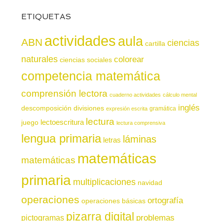
ETIQUETAS
actividades
aula
ABN
ciencias
cartilla
naturales
colorear
ciencias sociales
competencia matemática
comprensión lectora
cuaderno actividades
cálculo mental
inglés
descomposición
divisiones
gramática
expresión escrita
lectura
juego
lectoescritura
lectura comprensiva
lengua primaria
láminas
letras
matemáticas
matemáticas
primaria
multiplicaciones
navidad
operaciones
ortografía
operaciones básicas
pizarra digital
pictogramas
problemas