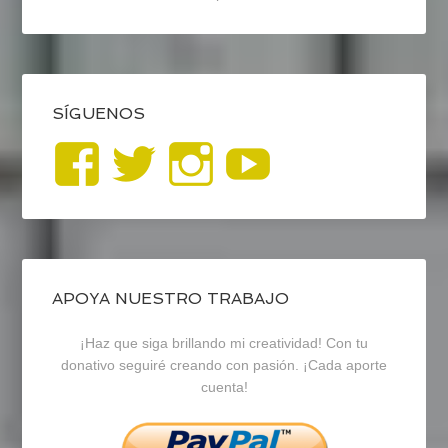
SÍGUENOS
Ver
Ver
Ver
YouTub
perfil
perfil
perfil
de
de
de
blogrecursosep
recursosep
recursosep
APOYA NUESTRO TRABAJO
¡Haz que siga brillando mi creatividad! Con tu
en
en
en
donativo seguiré creando con pasión. ¡Cada aporte
cuenta!
Facebook
Twitter
Instagram