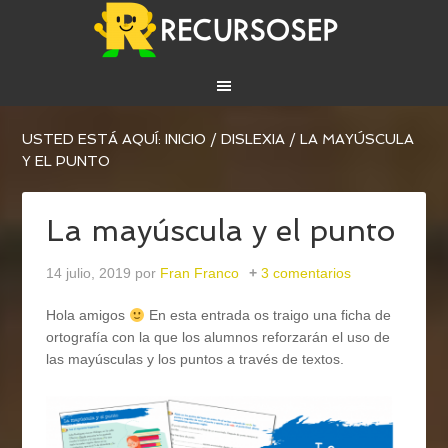
USTED ESTÁ AQUÍ:
INICIO
/
DISLEXIA
/
LA MAYÚSCULA
Y EL PUNTO
La mayúscula y el punto
14 julio, 2019
por
Fran Franco
3 comentarios
Hola amigos
En esta entrada os traigo una ficha de
ortografía con la que los alumnos reforzarán el uso de
las mayúsculas y los puntos a través de textos.