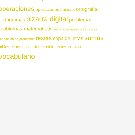
operaciones
ortografía
operaciones básicas
pizarra digital
pictogramas
problemas
problemas matemáticos
recortable
reglas ortográficas
sumas
restas
sopa de letras
resolución de problemas
verano
tablas de multiplicar
tercer ciclo
textos
vocabulario