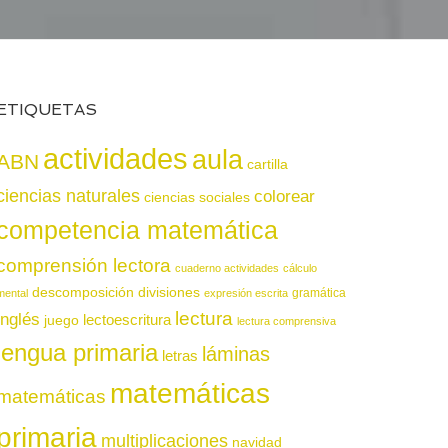
ETIQUETAS
actividades
aula
ABN
cartilla
ciencias naturales
colorear
ciencias sociales
competencia matemática
comprensión lectora
cuaderno actividades
cálculo
descomposición
divisiones
gramática
mental
expresión escrita
lectura
inglés
juego
lectoescritura
lectura comprensiva
lengua primaria
láminas
letras
matemáticas
matemáticas
primaria
multiplicaciones
navidad