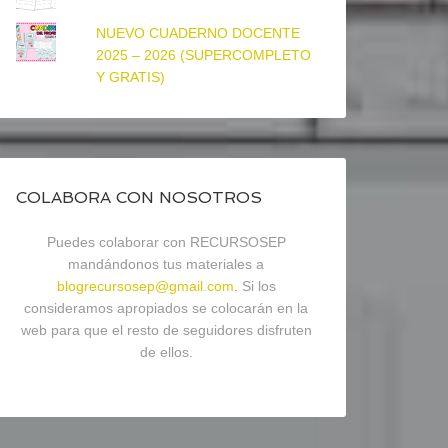
NUEVO CUADERNO DOCENTE
2025 – 2026 (SUPERCOMPLETO
Y GRATIS)
COLABORA CON NOSOTROS
Puedes colaborar con RECURSOSEP
mandándonos tus materiales a
blogrecursosep@gmail.com
. Si los
consideramos apropiados se colocarán en la
web para que el resto de seguidores disfruten
de ellos.