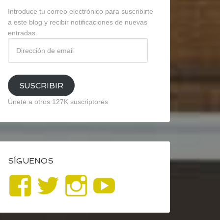
Introduce tu correo electrónico para suscribirte
a este blog y recibir notificaciones de nuevas
entradas.
Dirección
de
email
SUSCRIBIR
Únete a otros 127K suscriptores
SÍGUENOS
Ver
Ver
Ver
YouTube
perfil
perfil
perfil