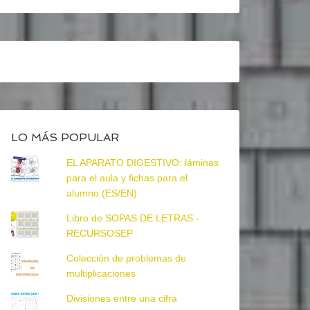
LO MÁS POPULAR
EL APARATO DIGESTIVO: láminas
para el aula y fichas para el
alumno (ES/EN)
Libro de SOPAS DE LETRAS -
RECURSOSEP
Colección de problemas de
multiplicaciones
Divisiones entre una cifra