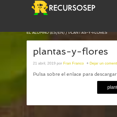
USTED ESTÁ AQUÍ:
INICIO
/
PARTES DE PLANTAS
EL ALUMNO (ES/EN)
/
PLANTAS-Y-FLORES
plantas-y-flores
21 abril, 2019
por
Fran Franco
Dejar un coment
Pulsa sobre el enlace para descargar 
plan