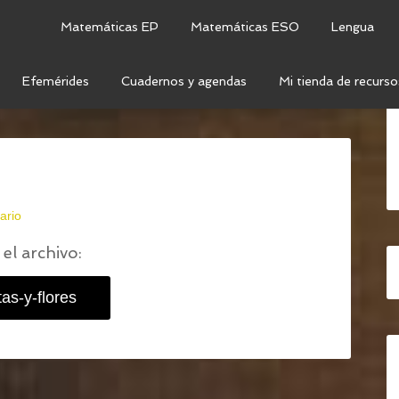
Matemáticas EP
Matemáticas ESO
Lengua
Efemérides
Cuadernos y agendas
Mi tienda de recurso
 Y FLORES: LÁMINAS PARA EL AULA Y FICHAS PARA
ario
el archivo:
tas-y-flores