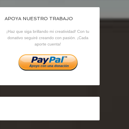
de
de
de
blogrecursosep
recursosep
recursosep
APOYA NUESTRO TRABAJO
¡Haz que siga brillando mi creatividad! Con tu
en
en
en
donativo seguiré creando con pasión. ¡Cada
aporte cuenta!
Facebook
Twitter
Instagram