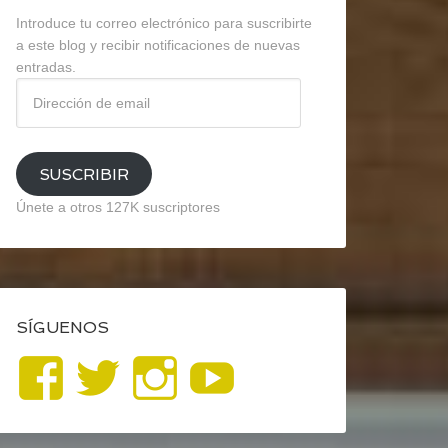
Introduce tu correo electrónico para suscribirte
a este blog y recibir notificaciones de nuevas
entradas.
Dirección
de
email
SUSCRIBIR
Únete a otros 127K suscriptores
SÍGUENOS
Ver
Ver
Ver
YouTube
perfil
perfil
perfil