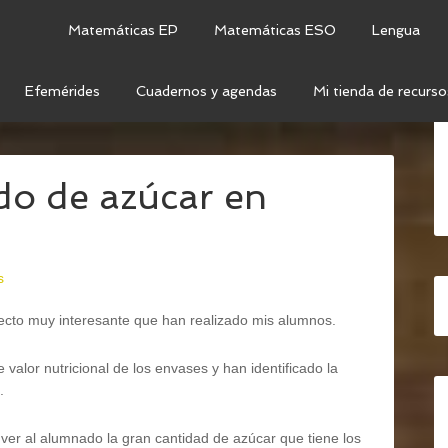
Matemáticas EP
Matemáticas ESO
Lengua
Efemérides
Cuadernos y agendas
Mi tienda de recurso
 MEDIO
/
CIENCIAS DE LA NATURALEZA
/
PROYECTO:
do de azúcar en
s
ecto muy interesante que han realizado mis alumnos.
valor nutricional de los envases y han identificado la
.
ver al alumnado la gran cantidad de azúcar que tiene los