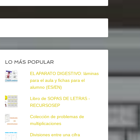
LO MÁS POPULAR
EL APARATO DIGESTIVO: láminas
para el aula y fichas para el
alumno (ES/EN)
Libro de SOPAS DE LETRAS -
RECURSOSEP
Colección de problemas de
multiplicaciones
Divisiones entre una cifra