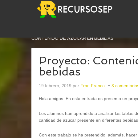
USTED ESTÁ AQUÍ:
INICIO
/
CONOCIMIENTO DEL
CONTENIDO DE AZÚCAR EN BEBIDAS
Proyecto: Conteni
bebidas
19 febrero, 2019
por
Fran Franco
3 comentario
Hola amigos. En esta entrada os presento un proy
Los alumnos han aprendido a analizar las tablas de 
cantidad de azúcar presente en diferentes bebidas
Con este trabajo se ha pretendido, además, hacer 