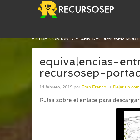
USTED ESTÁ AQUÍ:
INICIO
/
MÉTODO ABN. EQUIV
ENTRE-CONJUNTOS-ABN-RECURSOSEP-POR
equivalencias-en
recursosep-porta
14 febrero, 2019
por
Fran Franco
Dejar un com
Pulsa sobre el enlace para descargar 