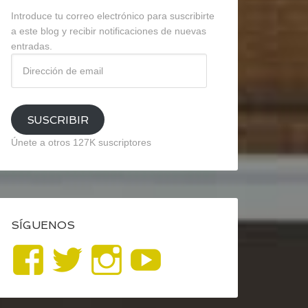
Introduce tu correo electrónico para suscribirte
a este blog y recibir notificaciones de nuevas
entradas.
Dirección
de
email
SUSCRIBIR
Únete a otros 127K suscriptores
SÍGUENOS
Ver
Ver
Ver
YouTube
perfil
perfil
perfil