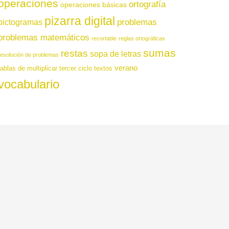
operaciones
ortografía
operaciones básicas
pizarra digital
pictogramas
problemas
problemas matemáticos
recortable
reglas ortográficas
sumas
restas
sopa de letras
resolución de problemas
verano
tablas de multiplicar
tercer ciclo
textos
vocabulario