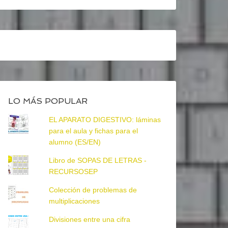
LO MÁS POPULAR
EL APARATO DIGESTIVO: láminas
para el aula y fichas para el
alumno (ES/EN)
Libro de SOPAS DE LETRAS -
RECURSOSEP
Colección de problemas de
multiplicaciones
Divisiones entre una cifra