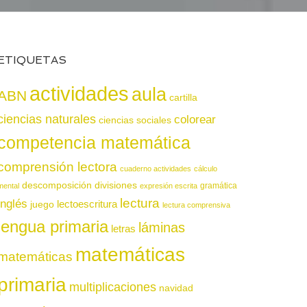
ETIQUETAS
actividades
aula
ABN
cartilla
ciencias naturales
colorear
ciencias sociales
competencia matemática
comprensión lectora
cuaderno actividades
cálculo
descomposición
divisiones
gramática
mental
expresión escrita
lectura
inglés
juego
lectoescritura
lectura comprensiva
lengua primaria
láminas
letras
matemáticas
matemáticas
primaria
multiplicaciones
navidad