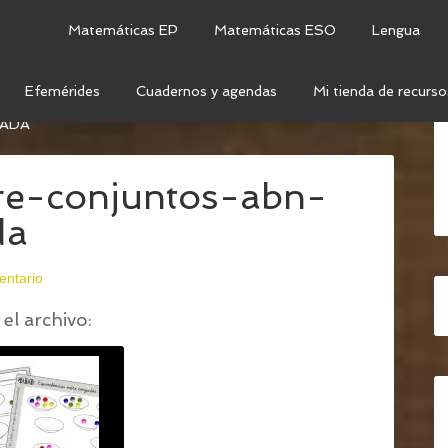
Matemáticas EP
Matemáticas ESO
Lengua
Efemérides
Cuadernos y agendas
Mi tienda de recurso
ALENCIA ENTRE CONJUNTOS (III)
/
EQUIVALENCIAS-
TADA
tre-conjuntos-abn-
da
entario
el archivo: