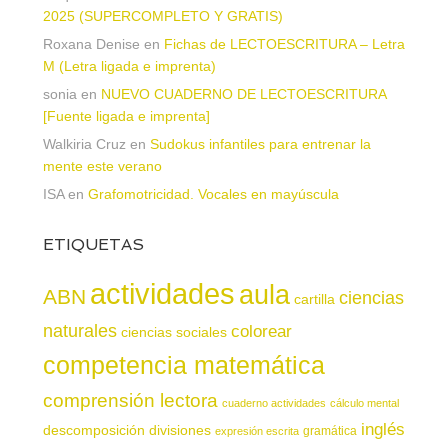
2025 (SUPERCOMPLETO Y GRATIS)
Roxana Denise
en
Fichas de LECTOESCRITURA – Letra
M (Letra ligada e imprenta)
sonia
en
NUEVO CUADERNO DE LECTOESCRITURA
[Fuente ligada e imprenta]
Walkiria Cruz
en
Sudokus infantiles para entrenar la
mente este verano
ISA
en
Grafomotricidad. Vocales en mayúscula
ETIQUETAS
actividades
aula
ABN
ciencias
cartilla
naturales
colorear
ciencias sociales
competencia matemática
comprensión lectora
cuaderno actividades
cálculo mental
inglés
descomposición
divisiones
gramática
expresión escrita