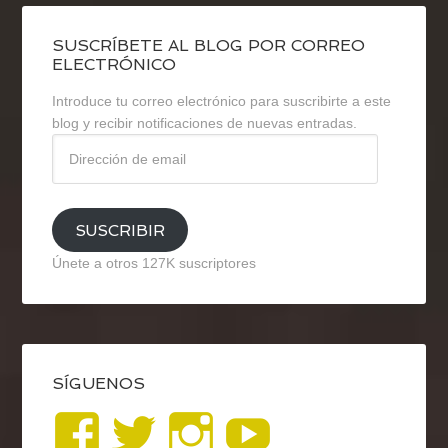
SUSCRÍBETE AL BLOG POR CORREO
ELECTRÓNICO
Introduce tu correo electrónico para suscribirte a este
blog y recibir notificaciones de nuevas entradas.
Dirección
de
email
SUSCRIBIR
Únete a otros 127K suscriptores
SÍGUENOS
Ver
Ver
Ver
YouTub