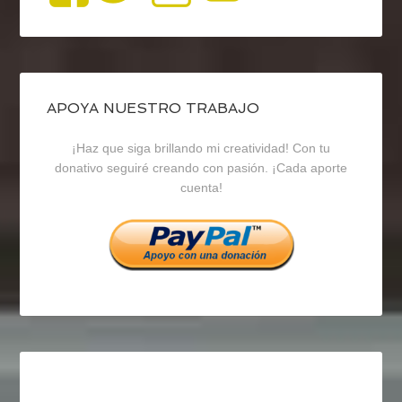
perfil
perfil
perfil
de
de
de
blogrecursosep
recursosep
recursosep
APOYA NUESTRO TRABAJO
¡Haz que siga brillando mi creatividad! Con tu
en
en
en
donativo seguiré creando con pasión. ¡Cada aporte
cuenta!
Facebook
Twitter
Instagram