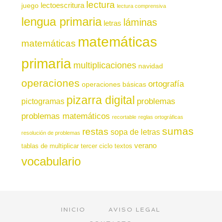
lectura
juego
lectoescritura
lectura comprensiva
lengua primaria
láminas
letras
matemáticas
matemáticas
primaria
multiplicaciones
navidad
operaciones
ortografía
operaciones básicas
pizarra digital
pictogramas
problemas
problemas matemáticos
recortable
reglas ortográficas
sumas
restas
sopa de letras
resolución de problemas
verano
tablas de multiplicar
tercer ciclo
textos
vocabulario
INICIO
AVISO LEGAL