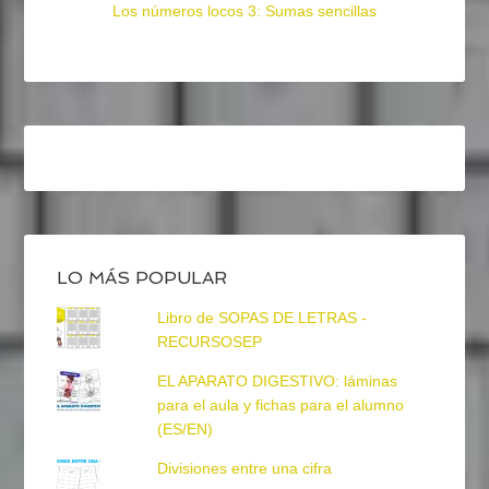
Los números locos 3: Sumas sencillas
LO MÁS POPULAR
Libro de SOPAS DE LETRAS -
RECURSOSEP
EL APARATO DIGESTIVO: láminas
para el aula y fichas para el alumno
(ES/EN)
Divisiones entre una cifra