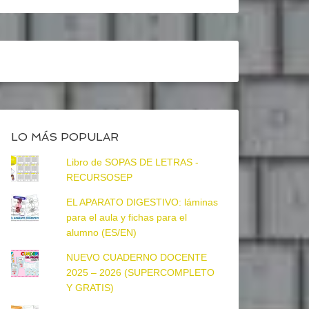
LO MÁS POPULAR
Libro de SOPAS DE LETRAS -
RECURSOSEP
EL APARATO DIGESTIVO: láminas
para el aula y fichas para el
alumno (ES/EN)
NUEVO CUADERNO DOCENTE
2025 – 2026 (SUPERCOMPLETO
Y GRATIS)