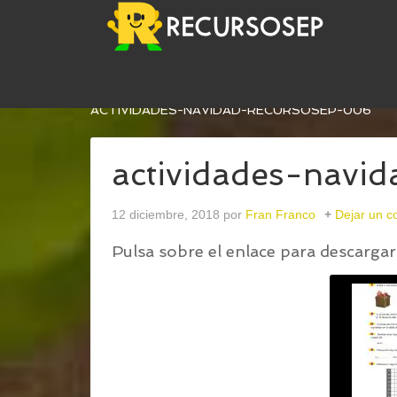
USTED ESTÁ AQUÍ:
INICIO
/
RECOPILACIÓN DE 
ACTIVIDADES-NAVIDAD-RECURSOSEP-006
actividades-navi
12 diciembre, 2018
por
Fran Franco
Dejar un c
Pulsa sobre el enlace para descargar 