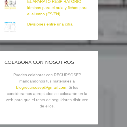
EL APARATO RESPIRATORIO:
láminas para el aula y fichas para
el alumno (ES/EN)
Divisiones entre una cifra
COLABORA CON NOSOTROS
Puedes colaborar con RECURSOSEP
mandándonos tus materiales a
blogrecursosep@gmail.com
. Si los
consideramos apropiados se colocarán en la
web para que el resto de seguidores disfruten
de ellos.