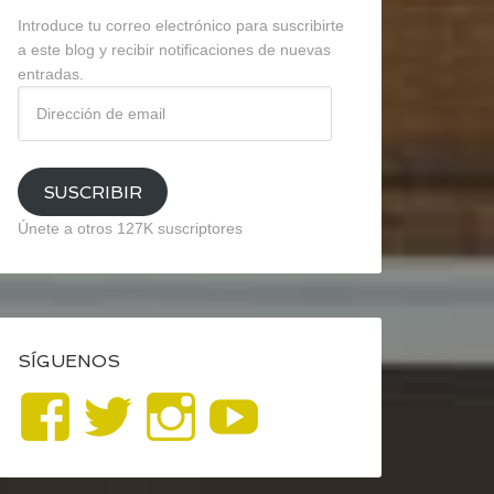
Introduce tu correo electrónico para suscribirte
a este blog y recibir notificaciones de nuevas
entradas.
Dirección
de
email
SUSCRIBIR
Únete a otros 127K suscriptores
SÍGUENOS
Ver
Ver
Ver
YouTube
perfil
perfil
perfil