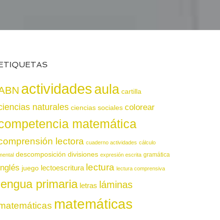
ETIQUETAS
actividades
aula
ABN
cartilla
ciencias naturales
colorear
ciencias sociales
competencia matemática
comprensión lectora
cuaderno actividades
cálculo
descomposición
divisiones
gramática
mental
expresión escrita
lectura
inglés
juego
lectoescritura
lectura comprensiva
lengua primaria
láminas
letras
matemáticas
matemáticas