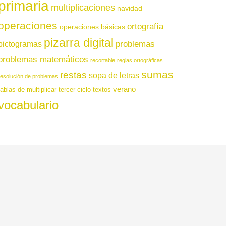
primaria
multiplicaciones
navidad
operaciones
ortografía
operaciones básicas
pizarra digital
pictogramas
problemas
problemas matemáticos
recortable
reglas ortográficas
sumas
restas
sopa de letras
resolución de problemas
verano
tablas de multiplicar
tercer ciclo
textos
vocabulario