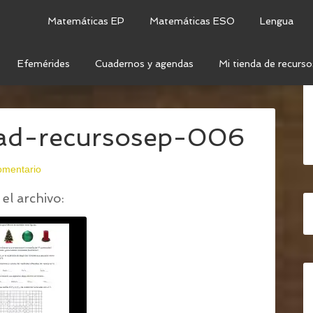
Matemáticas EP
Matemáticas ESO
Lengua
Efemérides
Cuadernos y agendas
Mi tienda de recurso
PROPUESTAS PARA NAVIDAD EN PRIMARIA
/
dad-recursosep-006
omentario
el archivo: