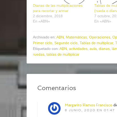
Dianas de las multiplicaciones
Tablas de mult
para recortar y armar
(rueda o dian
2 diciembre, 2018
7 octubre, 20
En «ABN»
En «ABN»
Archivado en:
ABN
,
Matemáticas
,
Operaciones
,
Op
Primer ciclo
,
Segundo ciclo
,
Tablas de multiplicar
,
T
Etiquetado con:
ABN
,
actividades
,
aula
,
dianas
,
lá
ruedas
,
tablas de multiplicar
Comentarios
Margarito Ramos Francisco
di
8 JUNIO, 2020 EN 01:47