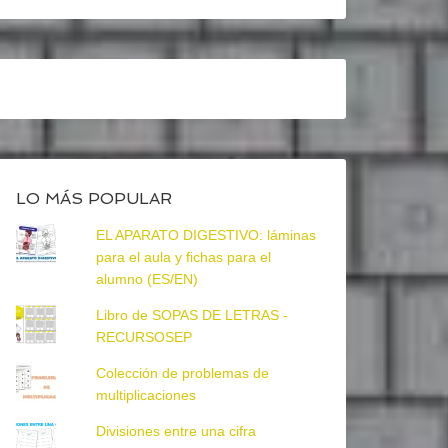
LO MÁS POPULAR
EL APARATO DIGESTIVO: láminas
para el aula y fichas para el
alumno (ES/EN)
Libro de SOPAS DE LETRAS -
RECURSOSEP
Colección de problemas de
multiplicaciones
Divisiones entre una cifra