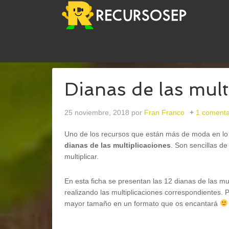
USTED ESTÁ AQUÍ:
INICIO
/
ABN
/
DIANAS DE LA
Dianas de las mult
25 noviembre, 2018
por
Fran Franco
1 comenta
Uno de los recursos que están más de moda en lo r
dianas
de las multiplicaciones
. Son sencillas de
multiplicar.
En esta ficha se presentan las 12 dianas de las m
realizando las multiplicaciones correspondientes.
mayor tamaño en un formato que os encantará