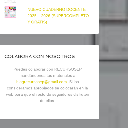
NUEVO CUADERNO DOCENTE
2025 – 2026 (SUPERCOMPLETO
Y GRATIS)
COLABORA CON NOSOTROS
Puedes colaborar con RECURSOSEP
mandándonos tus materiales a
blogrecursosep@gmail.com
. Si los
consideramos apropiados se colocarán en la
web para que el resto de seguidores disfruten
de ellos.