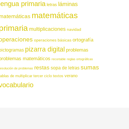
lengua primaria
láminas
letras
matemáticas
matemáticas
primaria
multiplicaciones
navidad
operaciones
ortografía
operaciones básicas
pizarra digital
pictogramas
problemas
problemas matemáticos
recortable
reglas ortográficas
sumas
restas
sopa de letras
resolución de problemas
verano
tablas de multiplicar
tercer ciclo
textos
vocabulario