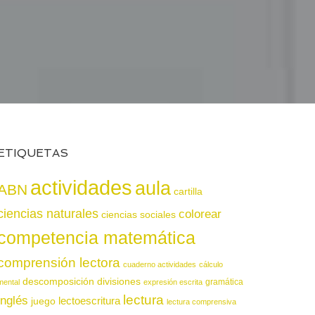
ETIQUETAS
actividades
aula
ABN
cartilla
ciencias naturales
colorear
ciencias sociales
competencia matemática
comprensión lectora
cuaderno actividades
cálculo
descomposición
divisiones
gramática
mental
expresión escrita
lectura
inglés
juego
lectoescritura
lectura comprensiva