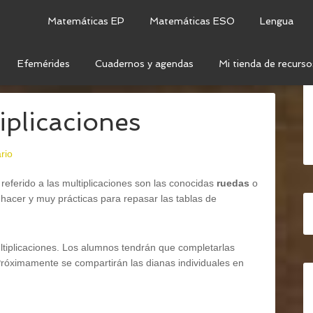
Matemáticas EP
Matemáticas ESO
Lengua
Efemérides
Cuadernos y agendas
Mi tienda de recurso
S MULTIPLICACIONES
iplicaciones
rio
eferido a las multiplicaciones son las conocidas
ruedas
o
 hacer y muy prácticas para repasar las tablas de
ultiplicaciones. Los alumnos tendrán que completarlas
 Próximamente se compartirán las dianas individuales en