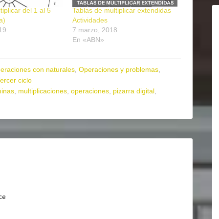
iplicar del 1 al 5
Tablas de multiplicar extendidas –
a)
Actividades
19
7 marzo, 2018
En «ABN»
eraciones con naturales
,
Operaciones y problemas
,
ercer ciclo
minas
,
multiplicaciones
,
operaciones
,
pizarra digital
,
ce