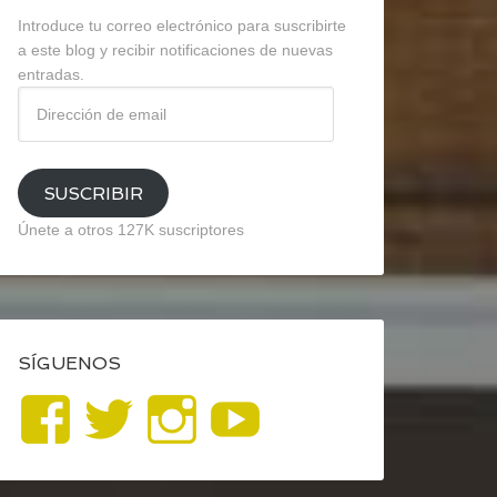
Introduce tu correo electrónico para suscribirte
a este blog y recibir notificaciones de nuevas
entradas.
Dirección
de
email
SUSCRIBIR
Únete a otros 127K suscriptores
SÍGUENOS
Ver
Ver
Ver
YouTube
perfil
perfil
perfil