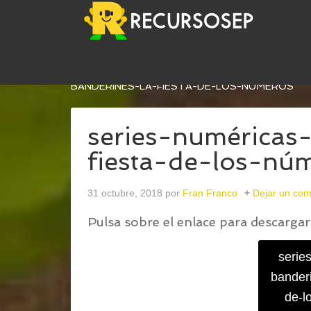
USTED ESTÁ AQUÍ:
INICIO
/
LA FIESTA DE LOS 
BANDERINES-LA-FIESTA-DE-LOS-NÚMEROS
series-numéricas
fiesta-de-los-nú
31 octubre, 2018
por
Fran Franco
Dejar un com
Pulsa sobre el enlace para descargar 
serie
banderi
de-l