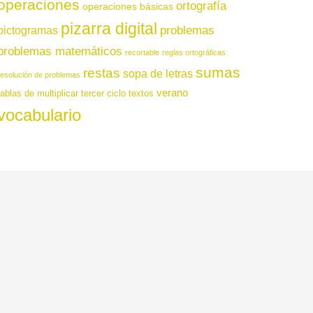
operaciones
ortografía
operaciones básicas
pizarra digital
pictogramas
problemas
problemas matemáticos
recortable
reglas ortográficas
sumas
restas
sopa de letras
resolución de problemas
verano
tablas de multiplicar
tercer ciclo
textos
vocabulario