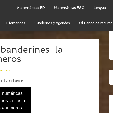
Matemáticas EP
Matemáticas ESO
Lengua
Efemérides
Cuadernos y agendas
Mi tienda de recurso
NÚMEROS: SERIES NUMÉRICAS
/
SERIES-NUMÉRICAS-
-banderines-la-
meros
entario
el archivo:
s-numéricas-
nes-la-fiesta-
os-números