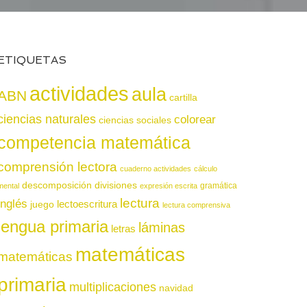
ETIQUETAS
actividades
aula
ABN
cartilla
ciencias naturales
colorear
ciencias sociales
competencia matemática
comprensión lectora
cuaderno actividades
cálculo
descomposición
divisiones
gramática
mental
expresión escrita
lectura
inglés
juego
lectoescritura
lectura comprensiva
lengua primaria
láminas
letras
matemáticas
matemáticas
primaria
multiplicaciones
navidad