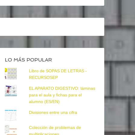
LO MÁS POPULAR
Libro de SOPAS DE LETRAS -
RECURSOSEP
EL APARATO DIGESTIVO: láminas
para el aula y fichas para el
alumno (ES/EN)
Divisiones entre una cifra
Colección de problemas de
multiplicaciones