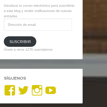
Introduce tu correo electrónico para suscribirte
a este blog y recibir notificaciones de nuevas
entradas.
Dirección
de
email
SUSCRIBIR
Únete a otros 127K suscriptores
SÍGUENOS
Ver
Ver
Ver
YouTube
perfil
perfil
perfil