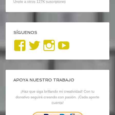
Únete a otros 127K suscriptores
SÍGUENOS
Ver
Ver
Ver
YouTub
perfil
perfil
perfil
de
de
de
blogrecursosep
recursosep
recursosep
APOYA NUESTRO TRABAJO
¡Haz que siga brillando mi creatividad! Con tu
en
en
en
donativo seguiré creando con pasión. ¡Cada aporte
cuenta!
Facebook
Twitter
Instagram