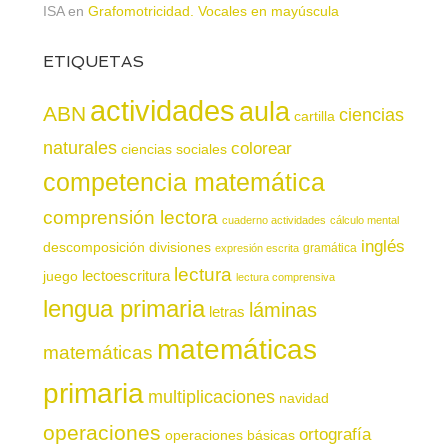
ISA
en
Grafomotricidad. Vocales en mayúscula
ETIQUETAS
actividades
aula
ABN
ciencias
cartilla
naturales
colorear
ciencias sociales
competencia matemática
comprensión lectora
cuaderno actividades
cálculo mental
inglés
descomposición
divisiones
gramática
expresión escrita
lectura
juego
lectoescritura
lectura comprensiva
lengua primaria
láminas
letras
matemáticas
matemáticas
primaria
multiplicaciones
navidad
operaciones
ortografía
operaciones básicas