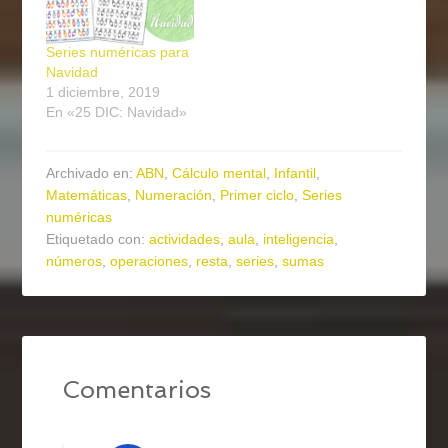
Series numéricas para
Navidad
1 diciembre, 2019
En «25 DIC: Navidad»
Archivado en:
ABN
,
Cálculo mental
,
Infantil
,
Matemáticas
,
Numeración
,
Primer ciclo
,
Series
numéricas
Etiquetado con:
actividades
,
aula
,
inteligencia
,
números
,
operaciones
,
resta
,
series
,
sumas
Comentarios