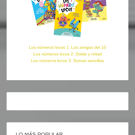
Los números locos 1: Los amigos del 10
Los números locos 2: Doble y mitad
Los números locos 3: Sumas sencillas
LO MÁS POPULAR