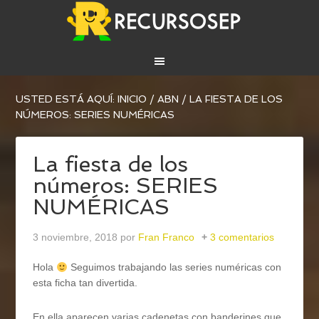
USTED ESTÁ AQUÍ:
INICIO
/
ABN
/
LA FIESTA DE LOS
NÚMEROS: SERIES NUMÉRICAS
La fiesta de los
números: SERIES
NUMÉRICAS
3 noviembre, 2018
por
Fran Franco
3 comentarios
Hola
Seguimos trabajando las series numéricas con
esta ficha tan divertida.
En ella aparecen varias cadenetas con banderines que