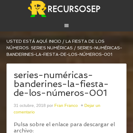
USTED ESTÁ AQUÍ:
INICIO
/
LA FIESTA DE LOS
NÚMEROS: SERIES NUMÉRICAS
/
SERIES-NUMÉRICAS-
BANDERINES-LA-FIESTA-DE-LOS-NÚMEROS-001
series-numéricas-
banderines-la-fiesta-
de-los-números-001
31 octubre, 2018
por
Fran Franco
Dejar un
comentario
Pulsa sobre el enlace para descargar el
archivo: