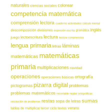
naturales
colorear
ciencias sociales
competencia matemática
comprensión lectora
cuaderno actividades
cálculo mental
inglés
descomposición
divisiones
gramática
expresión escrita
lectura
juego
lectoescritura
lectura comprensiva
lengua primaria
láminas
letras
matemáticas
matemáticas
primaria
multiplicaciones
navidad
operaciones
ortografía
operaciones básicas
pizarra digital
pictogramas
problemas
problemas matemáticos
recortable
reglas ortográficas
sumas
restas
sopa de letras
resolución de problemas
verano
tablas de multiplicar
tercer ciclo
textos