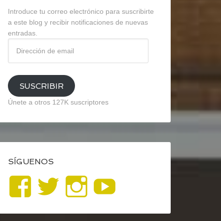
Introduce tu correo electrónico para suscribirte
a este blog y recibir notificaciones de nuevas
entradas.
Dirección
de
email
SUSCRIBIR
Únete a otros 127K suscriptores
SÍGUENOS
Ver
Ver
Ver
YouTube
perfil
perfil
perfil