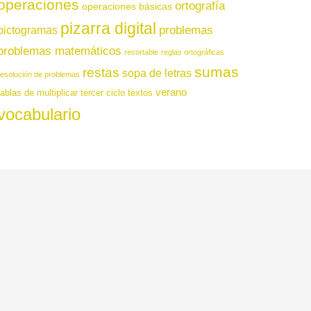
operaciones
ortografía
operaciones básicas
pizarra digital
pictogramas
problemas
problemas matemáticos
recortable
reglas ortográficas
sumas
restas
sopa de letras
resolución de problemas
verano
tablas de multiplicar
tercer ciclo
textos
vocabulario