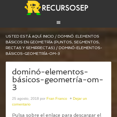
USTED ESTÁ AQUÍ:
INICIO
/
DOMINÓ: ELEMENTOS
BÁSICOS EN GEOMETRÍA (PUNTOS, SEGMENTOS,
RECTAS Y SEMIRRECTAS)
/
DOMINÓ-ELEMENTOS-
BÁSICOS-GEOMETRÍA-OM-3
dominó-elementos-
básicos-geometría-om-
3
25 agosto, 2018
por
Fran Franco
Dejar un
comentario
Pulsa sobre el enlace para descargar el