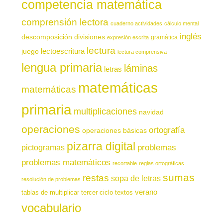
competencia matemática
comprensión lectora
cuaderno actividades
cálculo mental
inglés
descomposición
divisiones
gramática
expresión escrita
lectura
juego
lectoescritura
lectura comprensiva
lengua primaria
láminas
letras
matemáticas
matemáticas
primaria
multiplicaciones
navidad
operaciones
ortografía
operaciones básicas
pizarra digital
pictogramas
problemas
problemas matemáticos
recortable
reglas ortográficas
sumas
restas
sopa de letras
resolución de problemas
verano
tablas de multiplicar
tercer ciclo
textos
vocabulario