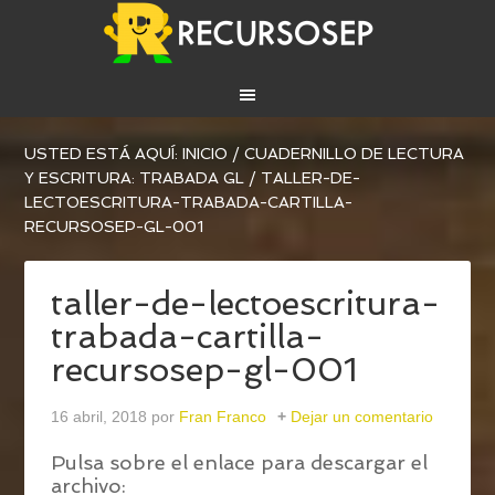
USTED ESTÁ AQUÍ:
INICIO
/
CUADERNILLO DE LECTURA
Y ESCRITURA: TRABADA GL
/
TALLER-DE-
LECTOESCRITURA-TRABADA-CARTILLA-
RECURSOSEP-GL-001
taller-de-lectoescritura-
trabada-cartilla-
recursosep-gl-001
16 abril, 2018
por
Fran Franco
Dejar un comentario
Pulsa sobre el enlace para descargar el
archivo: