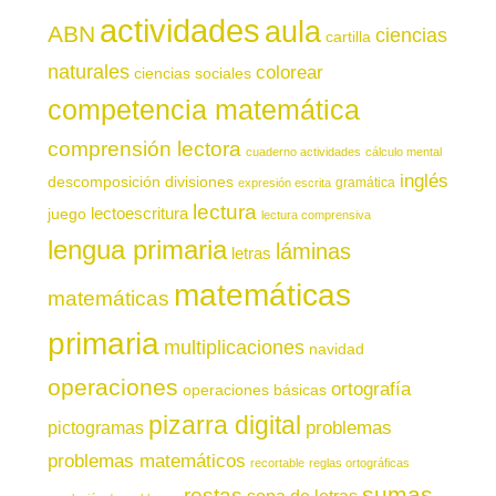
actividades
aula
ABN
ciencias
cartilla
naturales
colorear
ciencias sociales
competencia matemática
comprensión lectora
cuaderno actividades
cálculo mental
inglés
descomposición
divisiones
gramática
expresión escrita
lectura
juego
lectoescritura
lectura comprensiva
lengua primaria
láminas
letras
matemáticas
matemáticas
primaria
multiplicaciones
navidad
operaciones
ortografía
operaciones básicas
pizarra digital
pictogramas
problemas
problemas matemáticos
recortable
reglas ortográficas
sumas
restas