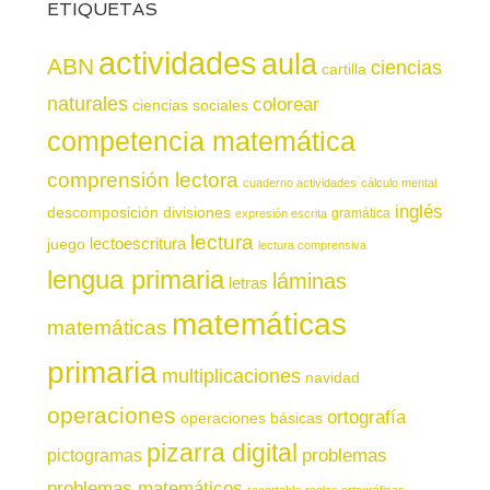
ETIQUETAS
actividades
aula
ABN
ciencias
cartilla
naturales
colorear
ciencias sociales
competencia matemática
comprensión lectora
cuaderno actividades
cálculo mental
inglés
descomposición
divisiones
gramática
expresión escrita
lectura
juego
lectoescritura
lectura comprensiva
lengua primaria
láminas
letras
matemáticas
matemáticas
primaria
multiplicaciones
navidad
operaciones
ortografía
operaciones básicas
pizarra digital
pictogramas
problemas
problemas matemáticos
recortable
reglas ortográficas