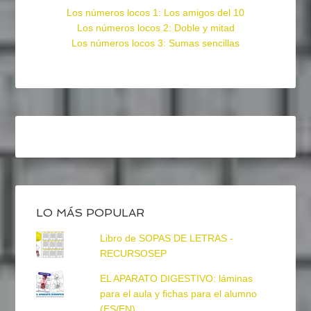
Los números locos 1: Los amigos del 10
Los números locos 2: Doble y mitad
Los números locos 3: Sumas sencillas
LO MÁS POPULAR
Libro de SOPAS DE LETRAS -
RECURSOSEP
EL APARATO DIGESTIVO: láminas
para el aula y fichas para el alumno
(ES/EN)