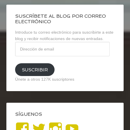
SUSCRÍBETE AL BLOG POR CORREO
ELECTRÓNICO
Introduce tu correo electrónico para suscribirte a este
blog y recibir notificaciones de nuevas entradas.
Dirección
de
email
SUSCRIBIR
Únete a otros 127K suscriptores
SÍGUENOS
Ver
Ver
Ver
YouTub