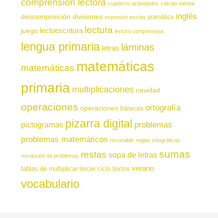
comprensión lectora
cuaderno actividades
cálculo mental
inglés
descomposición
divisiones
gramática
expresión escrita
lectura
juego
lectoescritura
lectura comprensiva
lengua primaria
láminas
letras
matemáticas
matemáticas
primaria
multiplicaciones
navidad
operaciones
ortografía
operaciones básicas
pizarra digital
pictogramas
problemas
problemas matemáticos
recortable
reglas ortográficas
sumas
restas
sopa de letras
resolución de problemas
verano
tablas de multiplicar
tercer ciclo
textos
vocabulario