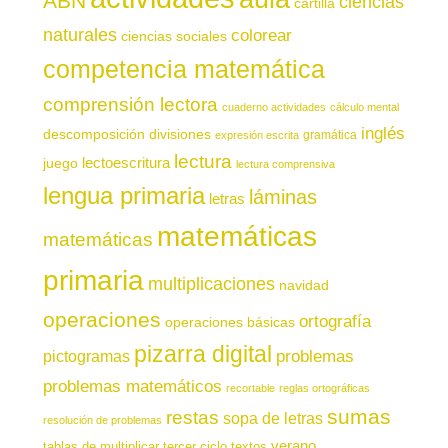
ABN
ciencias
cartilla
naturales
colorear
ciencias sociales
competencia matemática
comprensión lectora
cuaderno actividades
cálculo mental
inglés
descomposición
divisiones
gramática
expresión escrita
lectura
juego
lectoescritura
lectura comprensiva
lengua primaria
láminas
letras
matemáticas
matemáticas
primaria
multiplicaciones
navidad
operaciones
ortografía
operaciones básicas
pizarra digital
pictogramas
problemas
problemas matemáticos
recortable
reglas ortográficas
sumas
restas
sopa de letras
resolución de problemas
verano
tablas de multiplicar
tercer ciclo
textos