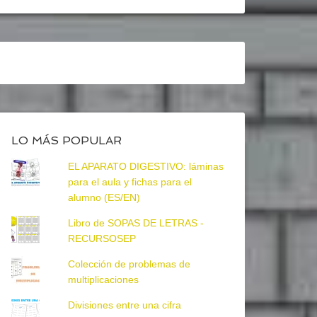
LO MÁS POPULAR
EL APARATO DIGESTIVO: láminas
para el aula y fichas para el
alumno (ES/EN)
Libro de SOPAS DE LETRAS -
RECURSOSEP
Colección de problemas de
multiplicaciones
Divisiones entre una cifra