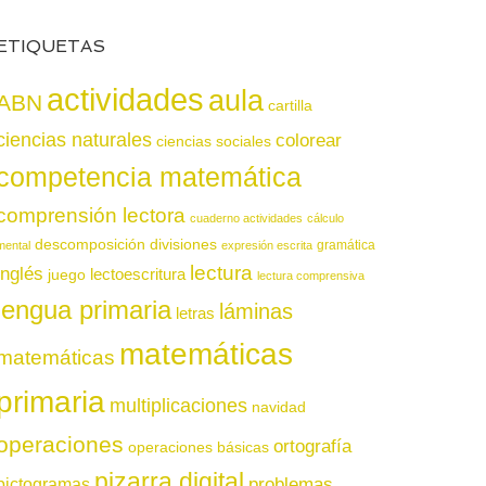
ETIQUETAS
actividades
aula
ABN
cartilla
ciencias naturales
colorear
ciencias sociales
competencia matemática
comprensión lectora
cuaderno actividades
cálculo
descomposición
divisiones
gramática
mental
expresión escrita
lectura
inglés
juego
lectoescritura
lectura comprensiva
lengua primaria
láminas
letras
matemáticas
matemáticas
primaria
multiplicaciones
navidad
operaciones
ortografía
operaciones básicas
pizarra digital
pictogramas
problemas