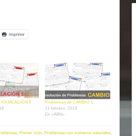
Imprimir
e IGUALACIÓN 5
Problemas de CAMBIO 1
18
21 febrero, 2018
En «ABN»
roblemas
,
Primer ciclo
,
Problemas con números naturales
,