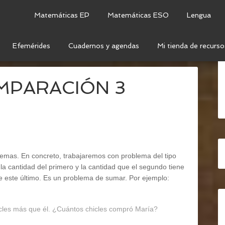
Matemáticas EP
Matemáticas ESO
Lengua
Efemérides
Cuadernos y agendas
Mi tienda de recurso
E COMPARACIÓN 3
OMPARACIÓN 3
lemas. En concreto, trabajaremos con problema del tipo
cantidad del primero y la cantidad que el segundo tiene
e este último. Es un problema de sumar. Por ejemplo:
icles más que él. ¿Cuántos chicles compró María?