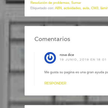
Resolución de problemas
,
Sumar
Etiquetado con:
ABN
,
actividades
,
aula
,
CM3
,
lámi
Comentarios
rosa
dice
19 JUNIO, 2019 EN 18:01
Me gusta su pagina es una gran ayuda par
RESPONDER