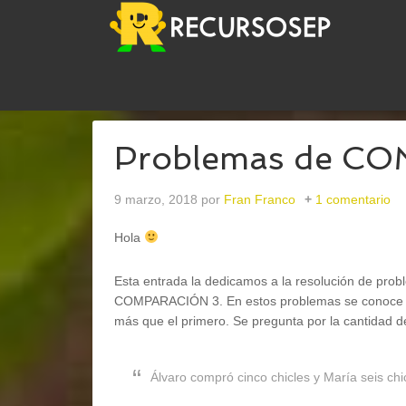
USTED ESTÁ AQUÍ:
INICIO
/
ABN
/
PROBLEMAS D
Problemas de C
9 marzo, 2018
por
Fran Franco
1 comentario
Hola
Esta entrada la dedicamos a la resolución de prob
COMPARACIÓN 3. En estos problemas se conoce la 
más que el primero. Se pregunta por la cantidad d
Álvaro compró cinco chicles y María seis ch