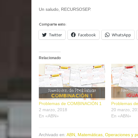
Un saludo, RECURSOSEP.
Comparte esto:
Twitter
Facebook
WhatsApp
Relacionado
Problemas de COMBINACIÓN 1
Problemas d
2 marzo, 2018
20 marzo, 20
En «ABN»
En «ABN»
Archivado en:
ABN
,
Matemáticas
,
Operaciones y p