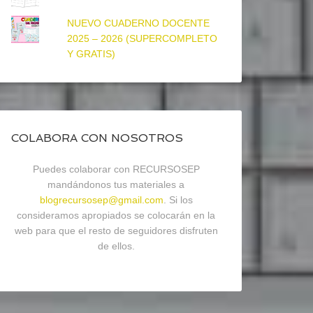
NUEVO CUADERNO DOCENTE
2025 – 2026 (SUPERCOMPLETO
Y GRATIS)
COLABORA CON NOSOTROS
Puedes colaborar con RECURSOSEP
mandándonos tus materiales a
blogrecursosep@gmail.com
. Si los
consideramos apropiados se colocarán en la
web para que el resto de seguidores disfruten
de ellos.