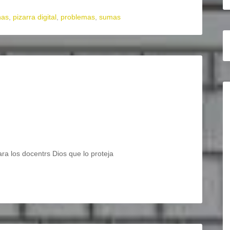
nas
,
pizarra digital
,
problemas
,
sumas
a los docentrs Dios que lo proteja