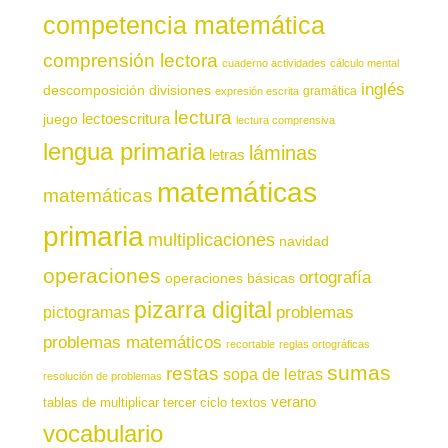
competencia matemática
comprensión lectora
cuaderno actividades
cálculo mental
inglés
descomposición
divisiones
gramática
expresión escrita
lectura
juego
lectoescritura
lectura comprensiva
lengua primaria
láminas
letras
matemáticas
matemáticas
primaria
multiplicaciones
navidad
operaciones
ortografía
operaciones básicas
pizarra digital
pictogramas
problemas
problemas matemáticos
recortable
reglas ortográficas
sumas
restas
sopa de letras
resolución de problemas
verano
tablas de multiplicar
tercer ciclo
textos
vocabulario