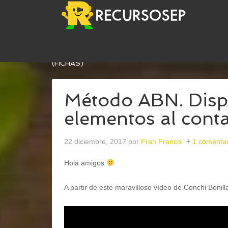
USTED ESTÁ AQUÍ:
INICIO
/
ABN
/
MÉTODO ABN.
(FICHAS)
Método ABN. Dispo
elementos al cont
22 diciembre, 2017
por
Fran Franco
1 comentar
Hola amigos
A partir de este maravilloso vídeo de Conchi Bonil