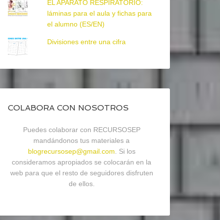
EL APARATO RESPIRATORIO:
láminas para el aula y fichas para
el alumno (ES/EN)
Divisiones entre una cifra
COLABORA CON NOSOTROS
Puedes colaborar con RECURSOSEP
mandándonos tus materiales a
blogrecursosep@gmail.com
. Si los
consideramos apropiados se colocarán en la
web para que el resto de seguidores disfruten
de ellos.