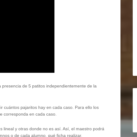
a presencia de 5 patitos independientemente de la
ir cuántos pajaritos hay en cada caso. Para ello los
ue corresponda en cada caso.
s lineal y otras donde no es así. Así, el maestro podrá
mnos o de cada alumno, qué ficha realizar.