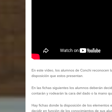
En este vídeo, los alumnos de Conchi reconocen l
disposición que estos presentan.
En las fichas siguientes los alumnos deberán decid
contarán y rodearán la cara del dado o la mano q
Hay fichas donde la disposición de los elementos e
decidir en función de los conocimientos de sus alu