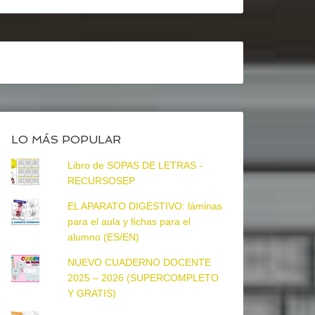
LO MÁS POPULAR
Libro de SOPAS DE LETRAS -
RECURSOSEP
EL APARATO DIGESTIVO: láminas
para el aula y fichas para el
alumno (ES/EN)
NUEVO CUADERNO DOCENTE
2025 – 2026 (SUPERCOMPLETO
Y GRATIS)