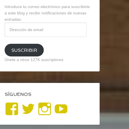
Introduce tu correo electrónico para suscribirte
a este blog y recibir notificaciones de nuevas
entradas.
Dirección
de
email
SUSCRIBIR
Únete a otros 127K suscriptores
SÍGUENOS
Ver
Ver
Ver
YouTube
perfil
perfil
perfil