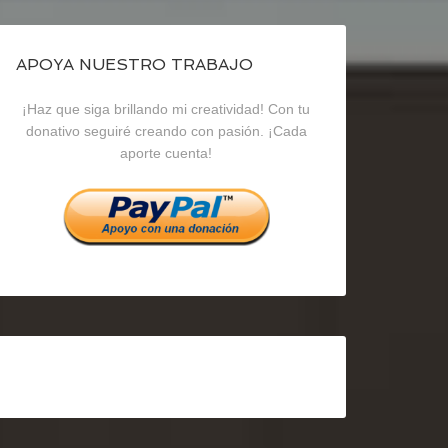
de
de
de
blogrecursosep
recursosep
recursosep
APOYA NUESTRO TRABAJO
¡Haz que siga brillando mi creatividad! Con tu
en
en
en
donativo seguiré creando con pasión. ¡Cada
aporte cuenta!
Facebook
Twitter
Instagram