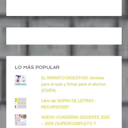
LO MÁS POPULAR
EL APARATO DIGESTIVO: láminas
para el aula y fichas para el alumno
(ES/EN)
Libro de SOPAS DE LETRAS -
RECURSOSEP
NUEVO CUADERNO DOCENTE 2025
– 2026 (SUPERCOMPLETO Y