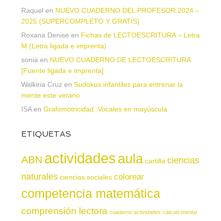
Raquel
en
NUEVO CUADERNO DEL PROFESOR 2024 –
2025 (SUPERCOMPLETO Y GRATIS)
Roxana Denise
en
Fichas de LECTOESCRITURA – Letra
M (Letra ligada e imprenta)
sonia
en
NUEVO CUADERNO DE LECTOESCRITURA
[Fuente ligada e imprenta]
Walkiria Cruz
en
Sudokus infantiles para entrenar la
mente este verano
ISA
en
Grafomotricidad. Vocales en mayúscula
ETIQUETAS
actividades
aula
ABN
ciencias
cartilla
naturales
colorear
ciencias sociales
competencia matemática
comprensión lectora
cuaderno actividades
cálculo mental