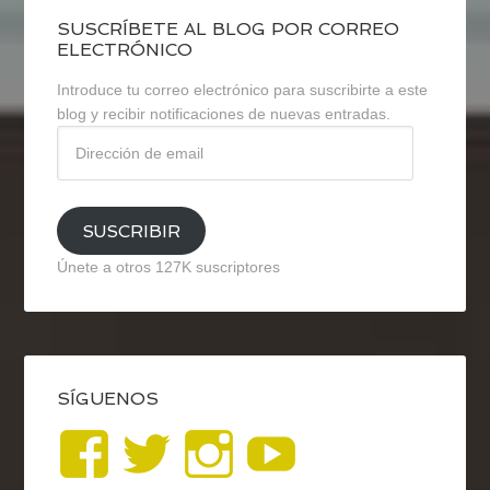
SUSCRÍBETE AL BLOG POR CORREO
ELECTRÓNICO
Introduce tu correo electrónico para suscribirte a este
blog y recibir notificaciones de nuevas entradas.
Dirección
de
email
SUSCRIBIR
Únete a otros 127K suscriptores
SÍGUENOS
Ver
Ver
Ver
YouTub