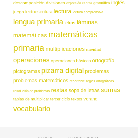
inglés
descomposición
divisiones
gramática
expresión escrita
lectura
juego
lectoescritura
lectura comprensiva
lengua primaria
láminas
letras
matemáticas
matemáticas
primaria
multiplicaciones
navidad
operaciones
ortografía
operaciones básicas
pizarra digital
pictogramas
problemas
problemas matemáticos
recortable
reglas ortográficas
sumas
restas
sopa de letras
resolución de problemas
verano
tablas de multiplicar
tercer ciclo
textos
vocabulario