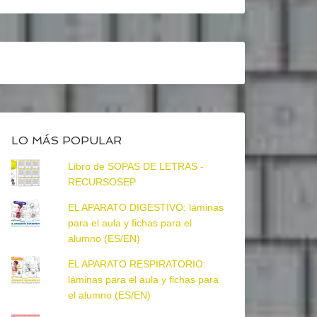
LO MÁS POPULAR
Libro de SOPAS DE LETRAS -
RECURSOSEP
EL APARATO DIGESTIVO: láminas
para el aula y fichas para el
alumno (ES/EN)
EL APARATO RESPIRATORIO:
láminas para el aula y fichas para
el alumno (ES/EN)