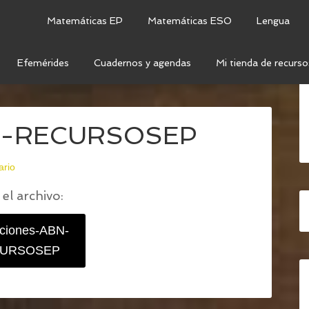
Matemáticas EP
Matemáticas ESO
Lengua
Efemérides
Cuadernos y agendas
Mi tienda de recurso
RACIONES ABN EN REJILLA
/
OPERACIONES-ABN-
BN-RECURSOSEP
ario
el archivo:
ciones-ABN-
URSOSEP