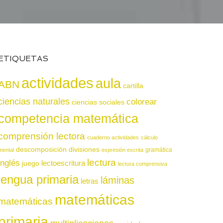
ETIQUETAS
actividades
aula
ABN
cartilla
ciencias naturales
colorear
ciencias sociales
competencia matemática
comprensión lectora
cuaderno actividades
cálculo
descomposición
divisiones
gramática
mental
expresión escrita
lectura
inglés
juego
lectoescritura
lectura comprensiva
lengua primaria
láminas
letras
matemáticas
matemáticas
primaria