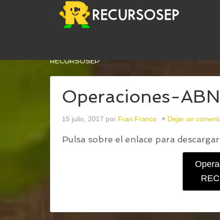
USTED ESTÁ AQUÍ:
INICIO
/
GENERADOR DE OPE
RECURSOSEP
Operaciones-A
15 julio, 2017
por
Fran Franco
Dejar un coment
Pulsa sobre el enlace para descargar 
Opera
REC