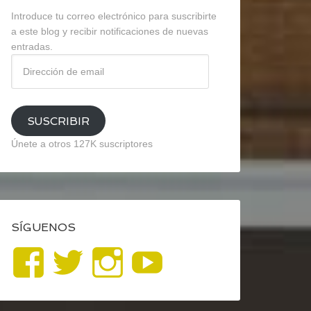
Introduce tu correo electrónico para suscribirte
a este blog y recibir notificaciones de nuevas
entradas.
Dirección
de
email
SUSCRIBIR
Únete a otros 127K suscriptores
SÍGUENOS
Ver
Ver
Ver
YouTube
perfil
perfil
perfil