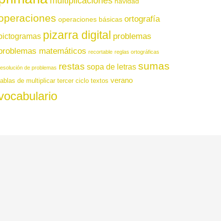
multiplicaciones
navidad
operaciones
ortografía
operaciones básicas
pizarra digital
pictogramas
problemas
problemas matemáticos
recortable
reglas ortográficas
sumas
restas
sopa de letras
resolución de problemas
verano
tablas de multiplicar
tercer ciclo
textos
vocabulario