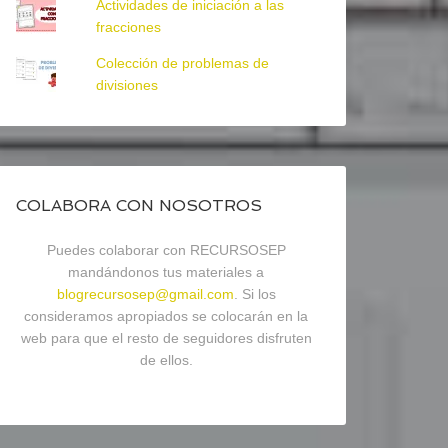
Actividades de iniciación a las
fracciones
Colección de problemas de
divisiones
COLABORA CON NOSOTROS
Puedes colaborar con RECURSOSEP
mandándonos tus materiales a
blogrecursosep@gmail.com
. Si los
consideramos apropiados se colocarán en la
web para que el resto de seguidores disfruten
de ellos.