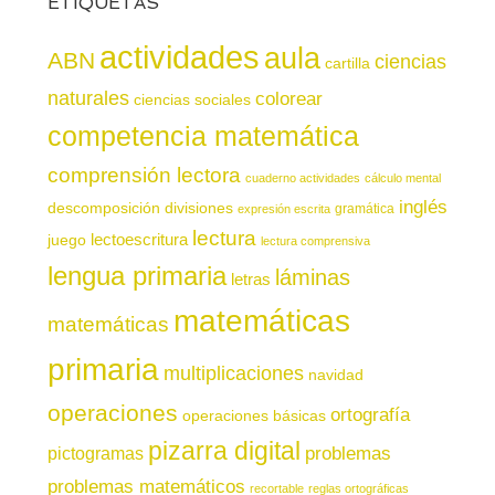
ETIQUETAS
actividades
aula
ABN
ciencias
cartilla
naturales
colorear
ciencias sociales
competencia matemática
comprensión lectora
cuaderno actividades
cálculo mental
inglés
descomposición
divisiones
gramática
expresión escrita
lectura
juego
lectoescritura
lectura comprensiva
lengua primaria
láminas
letras
matemáticas
matemáticas
primaria
multiplicaciones
navidad
operaciones
ortografía
operaciones básicas
pizarra digital
pictogramas
problemas
problemas matemáticos
recortable
reglas ortográficas