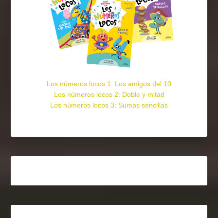
Los números locos 1: Los amigos del 10
Los números locos 2: Doble y mitad
Los números locos 3: Sumas sencillas