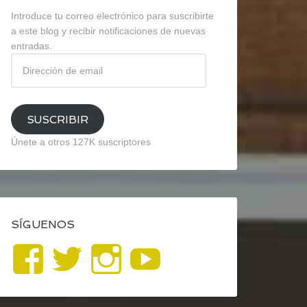
Introduce tu correo electrónico para suscribirte
a este blog y recibir notificaciones de nuevas
entradas.
Dirección
de
email
SUSCRIBIR
Únete a otros 127K suscriptores
SÍGUENOS
Ver
Ver
Ver
YouTube
perfil
perfil
perfil