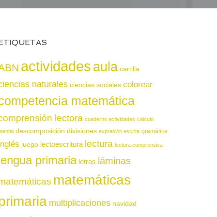
ETIQUETAS
actividades
aula
ABN
cartilla
ciencias naturales
colorear
ciencias sociales
competencia matemática
comprensión lectora
cuaderno actividades
cálculo
descomposición
divisiones
gramática
mental
expresión escrita
lectura
inglés
juego
lectoescritura
lectura comprensiva
lengua primaria
láminas
letras
matemáticas
matemáticas
primaria
multiplicaciones
navidad