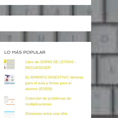
LO MÁS POPULAR
Libro de SOPAS DE LETRAS -
RECURSOSEP
EL APARATO DIGESTIVO: láminas
para el aula y fichas para el
alumno (ES/EN)
Colección de problemas de
multiplicaciones
Divisiones entre una cifra