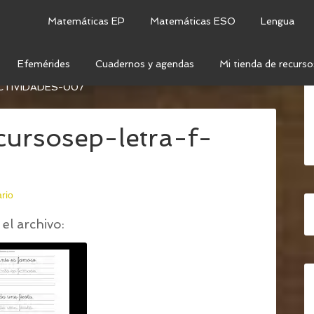
Matemáticas EP
Matemáticas ESO
Lengua
Efemérides
Cuadernos y agendas
Mi tienda de recurso
Y CUADERNILLO DE ACTIVIDADES: LETRA F
/
CTIVIDADES-007
ecursosep-letra-f-
rio
el archivo: