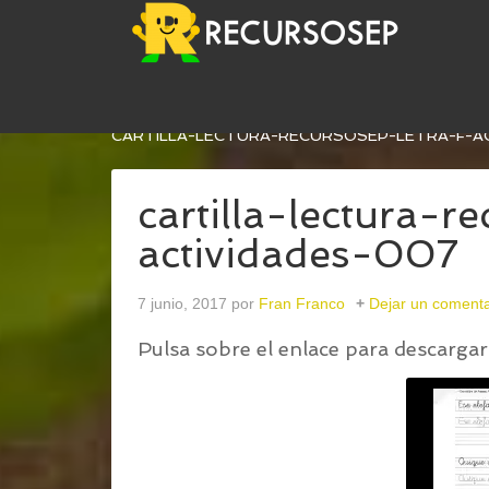
USTED ESTÁ AQUÍ:
INICIO
/
HOJAS DE LECTURA 
CARTILLA-LECTURA-RECURSOSEP-LETRA-F-A
cartilla-lectura-r
actividades-007
7 junio, 2017
por
Fran Franco
Dejar un comenta
Pulsa sobre el enlace para descargar 