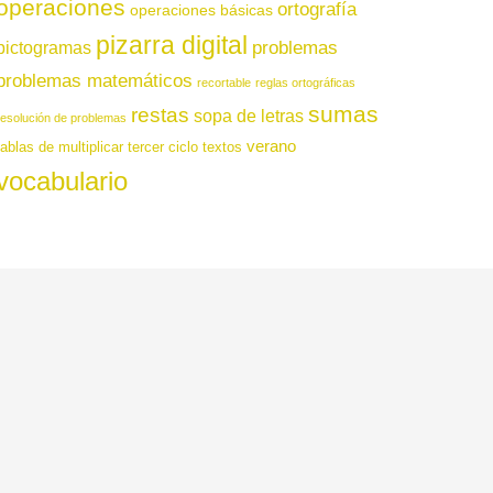
operaciones
ortografía
operaciones básicas
pizarra digital
pictogramas
problemas
problemas matemáticos
recortable
reglas ortográficas
sumas
restas
sopa de letras
resolución de problemas
verano
tablas de multiplicar
tercer ciclo
textos
vocabulario