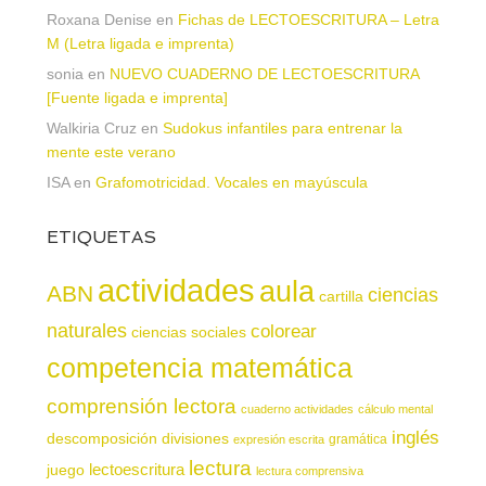
Roxana Denise
en
Fichas de LECTOESCRITURA – Letra
M (Letra ligada e imprenta)
sonia
en
NUEVO CUADERNO DE LECTOESCRITURA
[Fuente ligada e imprenta]
Walkiria Cruz
en
Sudokus infantiles para entrenar la
mente este verano
ISA
en
Grafomotricidad. Vocales en mayúscula
ETIQUETAS
actividades
aula
ABN
ciencias
cartilla
naturales
colorear
ciencias sociales
competencia matemática
comprensión lectora
cuaderno actividades
cálculo mental
inglés
descomposición
divisiones
gramática
expresión escrita
lectura
juego
lectoescritura
lectura comprensiva