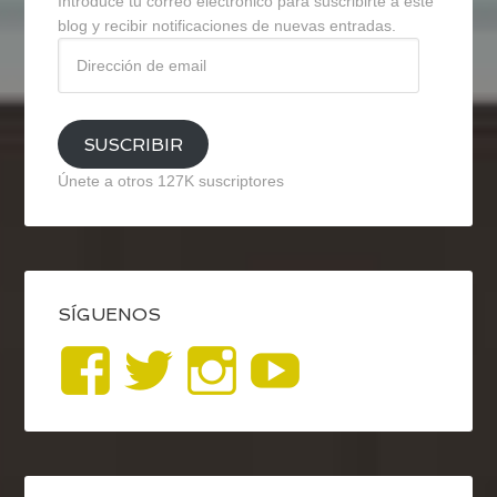
Introduce tu correo electrónico para suscribirte a este
blog y recibir notificaciones de nuevas entradas.
Dirección
de
email
SUSCRIBIR
Únete a otros 127K suscriptores
SÍGUENOS
Ver
Ver
Ver
YouTub
perfil
perfil
perfil
de
de
de