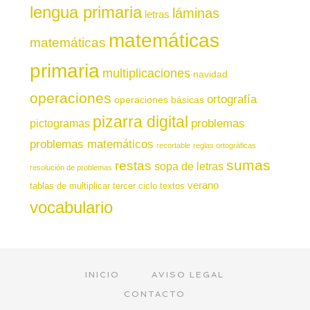
lengua primaria
láminas
letras
matemáticas
matemáticas
primaria
multiplicaciones
navidad
operaciones
ortografía
operaciones básicas
pizarra digital
pictogramas
problemas
problemas matemáticos
recortable
reglas ortográficas
sumas
restas
sopa de letras
resolución de problemas
verano
tablas de multiplicar
tercer ciclo
textos
vocabulario
INICIO
AVISO LEGAL
CONTACTO