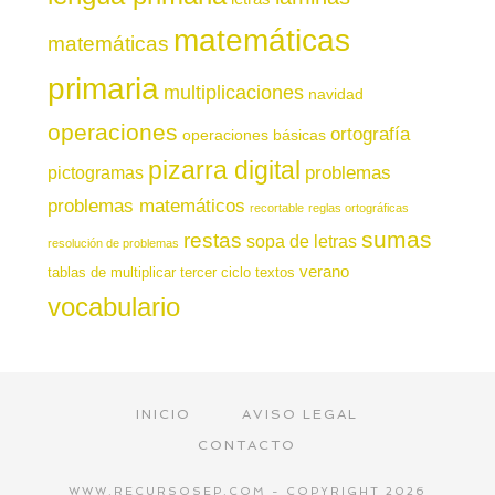
matemáticas
matemáticas
primaria
multiplicaciones
navidad
operaciones
ortografía
operaciones básicas
pizarra digital
pictogramas
problemas
problemas matemáticos
recortable
reglas ortográficas
sumas
restas
sopa de letras
resolución de problemas
verano
tablas de multiplicar
tercer ciclo
textos
vocabulario
INICIO
AVISO LEGAL
CONTACTO
WWW.RECURSOSEP.COM - COPYRIGHT 2026