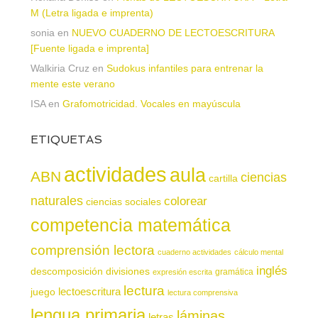
M (Letra ligada e imprenta)
sonia
en
NUEVO CUADERNO DE LECTOESCRITURA
[Fuente ligada e imprenta]
Walkiria Cruz
en
Sudokus infantiles para entrenar la
mente este verano
ISA
en
Grafomotricidad. Vocales en mayúscula
ETIQUETAS
actividades
aula
ABN
ciencias
cartilla
naturales
colorear
ciencias sociales
competencia matemática
comprensión lectora
cuaderno actividades
cálculo mental
inglés
descomposición
divisiones
gramática
expresión escrita
lectura
juego
lectoescritura
lectura comprensiva
lengua primaria
láminas
letras