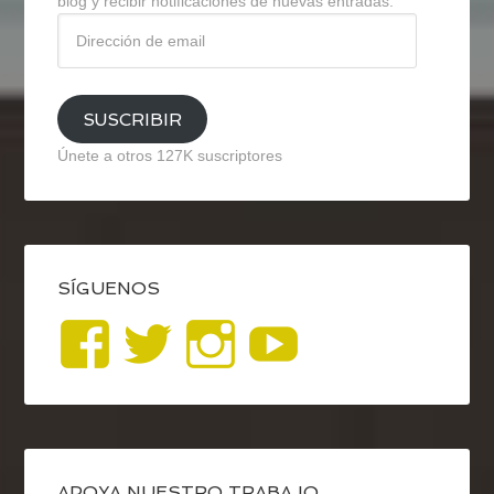
blog y recibir notificaciones de nuevas entradas.
Dirección
de
email
SUSCRIBIR
Únete a otros 127K suscriptores
SÍGUENOS
Ver
Ver
Ver
YouTub
perfil
perfil
perfil
de
de
de
APOYA NUESTRO TRABAJO