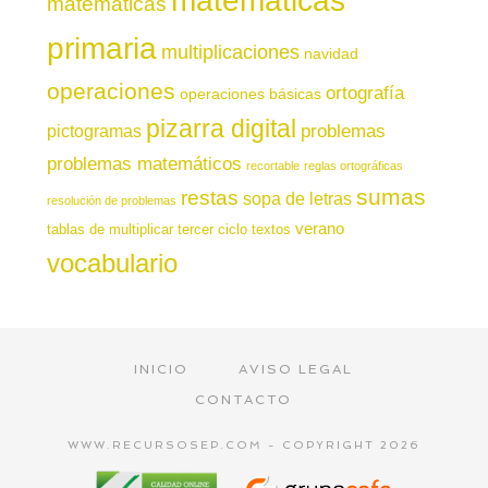
matemáticas
matemáticas
primaria
multiplicaciones
navidad
operaciones
ortografía
operaciones básicas
pizarra digital
pictogramas
problemas
problemas matemáticos
recortable
reglas ortográficas
sumas
restas
sopa de letras
resolución de problemas
verano
tablas de multiplicar
tercer ciclo
textos
vocabulario
INICIO
AVISO LEGAL
CONTACTO
WWW.RECURSOSEP.COM - COPYRIGHT 2026