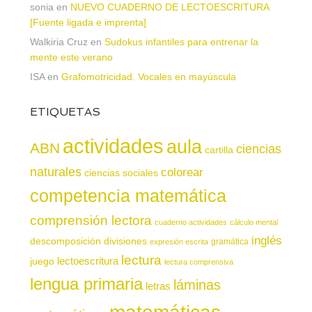
sonia
en
NUEVO CUADERNO DE LECTOESCRITURA
[Fuente ligada e imprenta]
Walkiria Cruz
en
Sudokus infantiles para entrenar la
mente este verano
ISA
en
Grafomotricidad. Vocales en mayúscula
ETIQUETAS
actividades
aula
ABN
ciencias
cartilla
naturales
colorear
ciencias sociales
competencia matemática
comprensión lectora
cuaderno actividades
cálculo mental
inglés
descomposición
divisiones
gramática
expresión escrita
lectura
juego
lectoescritura
lectura comprensiva
lengua primaria
láminas
letras