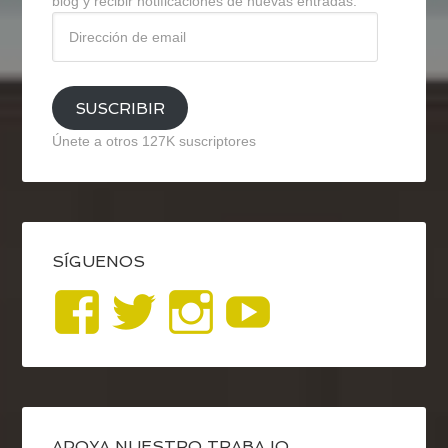
blog y recibir notificaciones de nuevas entradas.
Dirección
de
email
SUSCRIBIR
Únete a otros 127K suscriptores
SÍGUENOS
Ver
Ver
Ver
YouTub
perfil
perfil
perfil
de
de
de
APOYA NUESTRO TRABAJO