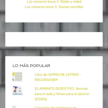
Los números locos 2: Doble y mitad
Los números locos 3: Sumas sencillas
LO MÁS POPULAR
Libro de SOPAS DE LETRAS -
RECURSOSEP
EL APARATO DIGESTIVO: láminas
para el aula y fichas para el alumno
(ES/EN)
Colección de problemas de