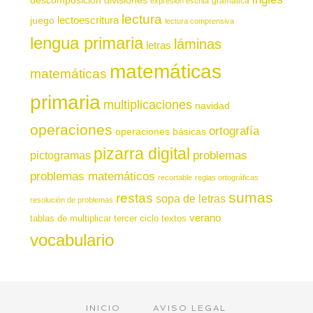
gramática
expresión escrita
lectura
juego
lectoescritura
lectura comprensiva
lengua primaria
láminas
letras
matemáticas
matemáticas
primaria
multiplicaciones
navidad
operaciones
ortografía
operaciones básicas
pizarra digital
pictogramas
problemas
problemas matemáticos
recortable
reglas ortográficas
sumas
restas
sopa de letras
resolución de problemas
verano
tablas de multiplicar
tercer ciclo
textos
vocabulario
INICIO
AVISO LEGAL