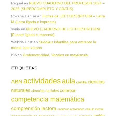
Raquel
en
NUEVO CUADERNO DEL PROFESOR 2024 –
2025 (SUPERCOMPLETO Y GRATIS)
Roxana Denise
en
Fichas de LECTOESCRITURA – Letra
M (Letra ligada e imprenta)
sonia
en
NUEVO CUADERNO DE LECTOESCRITURA
[Fuente ligada e imprenta]
Walkiria Cruz
en
Sudokus infantiles para entrenar la
mente este verano
ISA
en
Grafomotricidad. Vocales en mayúscula
ETIQUETAS
actividades
aula
ABN
ciencias
cartilla
naturales
colorear
ciencias sociales
competencia matemática
comprensión lectora
cuaderno actividades
cálculo mental
inglés
descomposición
divisiones